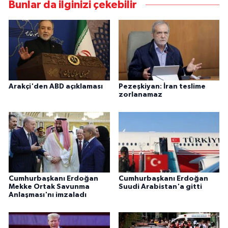
Bunlar da ilginizi çekebilir
Arakçi'den ABD açıklaması
Pezeşkiyan: İran teslime
zorlanamaz
Cumhurbaşkanı Erdoğan
Cumhurbaşkanı Erdoğan
Mekke Ortak Savunma
Suudi Arabistan'a gitti
Anlaşması'nı imzaladı