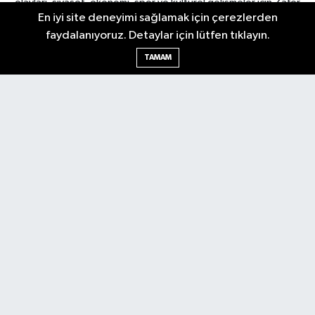
olayları, siyaset, ekonomi, spor ve kültürel gelişmeler için Zafer
En iyi site deneyimi sağlamak için çerezlerden
Gazetesi'ni takip edin. Başkentin güvendiği haber kaynağı.
faydalanıyoruz. Detaylar için lütfen tıklayın.
TAMAM
Nöbetçi Eczaneler
Hava Durumu
Ankara Namaz Vakitleri
Trafik Durumu
Puan Durumu ve Fikstür
Tüm Manşetler
Son Dakika Haberleri
Haber Arşivi
Güncel
Ekonomi
Künye
Yazarlar
Yaşam
Spor
Asayiş
Bilim & Teknoloji
Genel
Gündem
Kültür & Sanat
Magazin