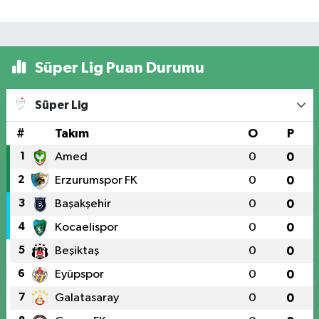
Süper Lig Puan Durumu
Süper Lig
#
Takım
O
P
1
Amed
0
0
2
Erzurumspor FK
0
0
3
Başakşehir
0
0
4
Kocaelispor
0
0
5
Beşiktaş
0
0
6
Eyüpspor
0
0
7
Galatasaray
0
0