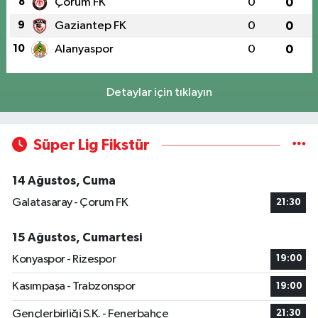
8
Çorum FK
0
0
9
Gaziantep FK
0
0
10
Alanyaspor
0
0
Detaylar için tıklayın
Süper Lig Fikstür
14 Ağustos, Cuma
Galatasaray - Çorum FK
21:30
15 Ağustos, Cumartesi
Konyaspor - Rizespor
19:00
Kasımpaşa - Trabzonspor
19:00
Gençlerbirliği S.K. - Fenerbahçe
21:30