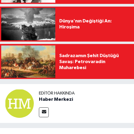
Dünya'nın Değiştiği An:
Hiroşima
Sadrazamın Şehit Düştüğü
Savaş: Petrovaradin
Muharebesi
EDITÖR HAKKINDA
Haber Merkezi