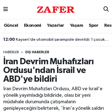
Nöbetçi Eczaneler
Güncel
Ekonomi
Yazarlar
Yaşam
Spor
Res
Hava Durumu
12:00
Kayseri’de otomobil şarampole devrildi: 1 çocuk hayatını kaybetti
Ankara Namaz Vakitleri
HABERLER
DIŞ HABERLER
Trafik Durumu
İran Devrim Muhafızları
Ordusu'ndan İsrail ve
Süper Lig Puan Durumu ve Fikstür
ABD'ye bildiri
Tüm Manşetler
İran Devrim Muhafızları Ordusu, ABD ve İsrail'e
yönelik yayımladığı bildiride, olası bir yeni
Son Dakika Haberleri
müdahale durumunda çatışmaların
genişleyeceğini belirterek, 'İran'a yönelik saldırı
Haber Arşivi