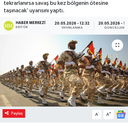
tekrarlanırsa savaş bu kez bölgenin ötesine
taşınacak' uyarısını yaptı.
HABER MERKEZI
20.05.2026 - 12:32
20.05.2026 - 12
EDITÖR
YAYINLANMA
GÜNCELLEME
Paylaş
-
+
A
A