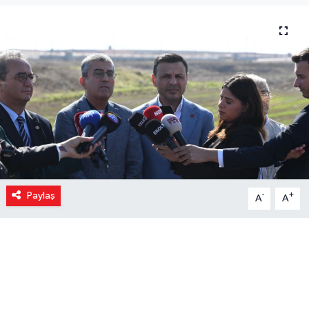
Paylaş
-
+
A
A