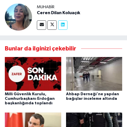
MUHABIR
Ceren Dilan Koluaçık
Bunlar da ilginizi çekebilir
Milli Güvenlik Kurulu,
Ahbap Derneği'ne yapılan
Cumhurbaşkanı Erdoğan
bağışlar inceleme altında
başkanlığında toplandı