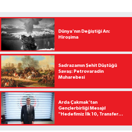
Dünya'nın Değiştiği An:
Hiroşima
Sadrazamın Şehit Düştüğü
Savaş: Petrovaradin
Muharebesi
Arda Çakmak'tan
Gençlerbirliği Mesajı!
"Hedefimiz İlk 10, Transfer
Yasağını Kısa Sürede
Kaldıracağız"