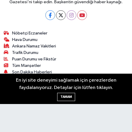
Gazetesi'ni takip edin. Başkentin güvendiği haber kaynağı.
Nöbetçi Eczaneler
Hava Durumu
Ankara Namaz Vakitleri
Trafik Durumu
Puan Durumu ve Fikstür
Tüm Manşetler
Son Dakika Haberleri
Haber Arşivi
En iyi site deneyimi sağlamak için çerezlerden
faydalanıyoruz. Detaylar için lütfen tıklayın.
Güncel
Ekonomi
Künye
Yazarlar
Yaşam
TAMAM
Spor
Asayiş
Bilim & Teknoloji
Genel
Gündem
Kültür & Sanat
Magazin