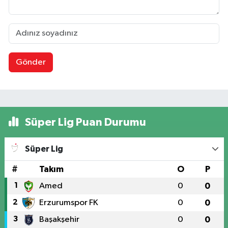
Gönder
Süper Lig Puan Durumu
Süper Lig
#
Takım
O
P
1
Amed
0
0
2
Erzurumspor FK
0
0
3
Başakşehir
0
0