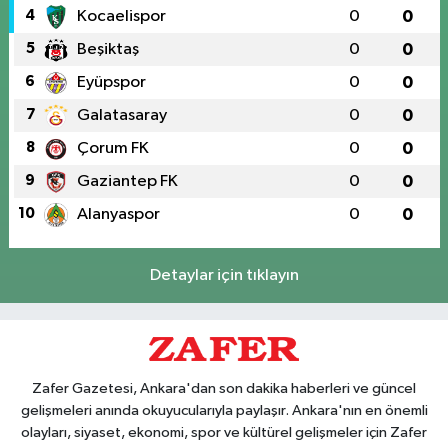
4
Kocaelispor
0
0
5
Beşiktaş
0
0
6
Eyüpspor
0
0
7
Galatasaray
0
0
8
Çorum FK
0
0
9
Gaziantep FK
0
0
10
Alanyaspor
0
0
Detaylar için tıklayın
Zafer Gazetesi, Ankara'dan son dakika haberleri ve güncel
gelişmeleri anında okuyucularıyla paylaşır. Ankara'nın en önemli
olayları, siyaset, ekonomi, spor ve kültürel gelişmeler için Zafer