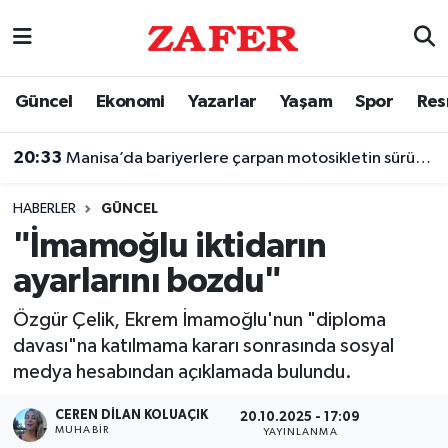
Nöbetçi Eczaneler
Güncel
Ekonomi
Yazarlar
Yaşam
Spor
Res
Hava Durumu
20:33
Manisa’da bariyerlere çarpan motosikletin sürücüsü öldü
Ankara Namaz Vakitleri
HABERLER
GÜNCEL
Trafik Durumu
"İmamoğlu iktidarın
ayarlarını bozdu"
Süper Lig Puan Durumu ve Fikstür
Özgür Çelik, Ekrem İmamoğlu'nun "diploma
Tüm Manşetler
davası"na katılmama kararı sonrasında sosyal
medya hesabından açıklamada bulundu.
Son Dakika Haberleri
CEREN DILAN KOLUAÇIK
20.10.2025 - 17:09
Haber Arşivi
MUHABIR
YAYINLANMA