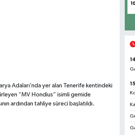
1
1
Ga
1
ya Adaları’nda yer alan Tenerife kentindeki
Ko
irleyen “MV Hondius” isimli gemide
nın ardından tahliye süreci başlatıldı.
Ka
Ge
Ga