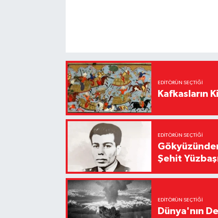
EDITÖRÜN SEÇTIĞI
Kafkasların Ki
EDITÖRÜN SEÇTIĞI
Gökyüzünden 
Şehit Yüzbaş
EDITÖRÜN SEÇTIĞI
Dünya'nın De