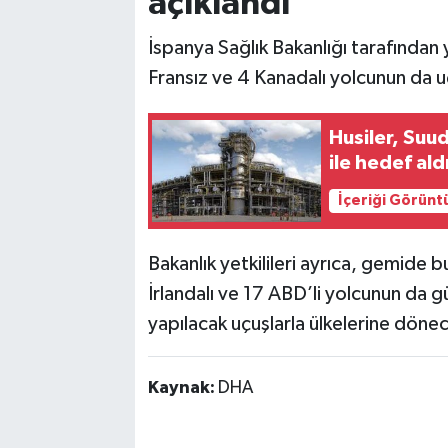
açıklandı
İspanya Sağlık Bakanlığı tarafından 
Fransız ve 4 Kanadalı yolcunun da uç
Husiler, Suu
ile hedef ald
İçeriği Görünt
Bakanlık yetkilileri ayrıca, gemide bu
İrlandalı ve 17 ABD’li yolcunun da 
yapılacak uçuşlarla ülkelerine döne
Kaynak:
DHA