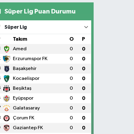
Süper Lig Puan Durumu
Süper Lig
#
Takım
O
P
1
Amed
0
0
2
Erzurumspor FK
0
0
3
Başakşehir
0
0
4
Kocaelispor
0
0
5
Beşiktaş
0
0
6
Eyüpspor
0
0
7
Galatasaray
0
0
8
Çorum FK
0
0
9
Gaziantep FK
0
0