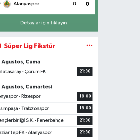
0
Alanyaspor
0
0
Detaylar için tıklayın
Süper Lig Fikstür
4 Ağustos, Cuma
latasaray - Çorum FK
21:30
5 Ağustos, Cumartesi
nyaspor - Rizespor
19:00
sımpaşa - Trabzonspor
19:00
nçlerbirliği S.K. - Fenerbahçe
21:30
ziantep FK - Alanyaspor
21:30