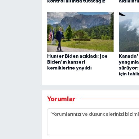
kontrol altında tutacağız
aldıklar
Hunter Biden açıkladı: Joe
Kanada'
Biden’ın kanseri
yangınla
kemiklerine yayıldı
sürüyor: 
için tahl
Yorumlar