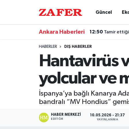
Güncel
Ek
Nöbetçi Eczaneler
Ankara Haberleri
12:50
Tamir ettiği
Hava Durumu
HABERLER
DIŞ HABERLER
Ankara Namaz Vakitleri
Hantavirüs 
Trafik Durumu
yolcular ve 
Süper Lig Puan Durumu ve Fikstür
İspanya’ya bağlı Kanarya Adal
Tüm Manşetler
bandralı “MV Hondius” gemisi
Son Dakika Haberleri
HABER MERKEZI
10.05.2026 - 21:37
EDITÖR
YAYINLANMA
Haber Arşivi