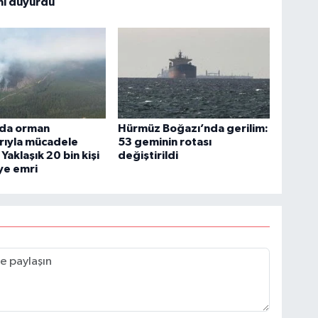
ını duyurdu
da orman
Hürmüz Boğazı’nda gerilim:
rıyla mücadele
53 geminin rotası
Yaklaşık 20 bin kişi
değiştirildi
iye emri