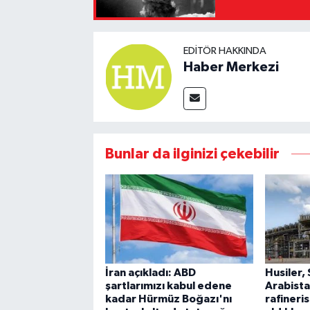
EDITÖR HAKKINDA
Haber Merkezi
Bunlar da ilginizi çekebilir
İran açıkladı: ABD
Husiler,
şartlarımızı kabul edene
Arabist
kadar Hürmüz Boğazı'nı
rafineris