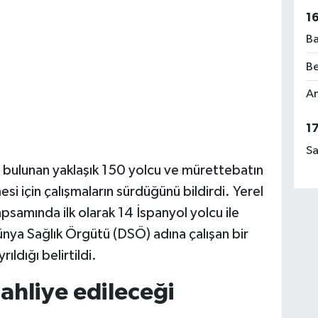
1
Ba
Be
Am
1
Sa
e bulunan yaklaşık 150 yolcu ve mürettebatın
si için çalışmaların sürdüğünü bildirdi. Yerel
psamında ilk olarak 14 İspanyol yolcu ile
ya Sağlık Örgütü (DSÖ) adına çalışan bir
ldığı belirtildi.
tahliye edileceği