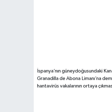
İspanya’nın güneydoğusundaki Kanar
Granadilla de Abona Limanı’na dem
hantavirüs vakalarının ortaya çıkması