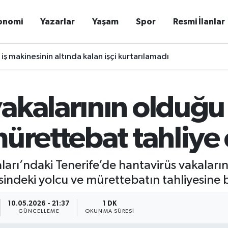
onomi
Yazarlar
Yaşam
Spor
Resmi İlanlar
 iş makinesinin altında kalan işçi kurtarılamadı
vakalarının olduğ
mürettebat tahliye 
arı’ndaki Tenerife’de hantavirüs vakalarını
ndeki yolcu ve mürettebatın tahliyesine 
10.05.2026 - 21:37
1 DK
GÜNCELLEME
OKUNMA SÜRESI