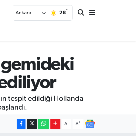
°
28
Ankara
u gemideki
ediliyor
n tespit edildiği Hollanda
başlandı.
-
+
A
A