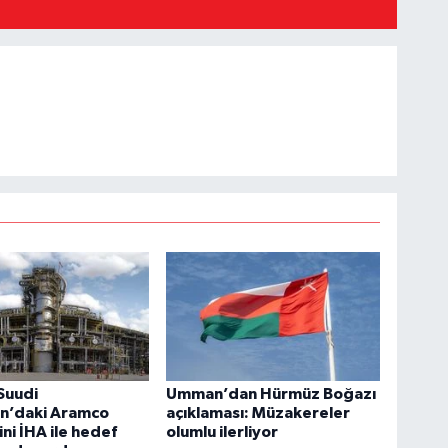
 Suudi
Umman’dan Hürmüz Boğazı
an’daki Aramco
açıklaması: Müzakereler
ini İHA ile hedef
olumlu ilerliyor