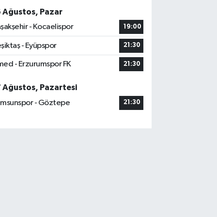
6 Ağustos, Pazar
şakşehir - Kocaelispor
19:00
şiktaş - Eyüpspor
21:30
ed - Erzurumspor FK
21:30
7 Ağustos, Pazartesi
msunspor - Göztepe
21:30