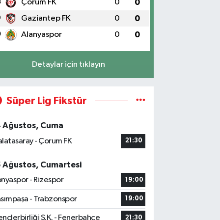
8
Çorum FK
0
0
9
Gaziantep FK
0
0
0
Alanyaspor
0
0
Detaylar için tıklayın
Süper Lig Fikstür
4 Ağustos, Cuma
latasaray - Çorum FK
21:30
5 Ağustos, Cumartesi
nyaspor - Rizespor
19:00
sımpaşa - Trabzonspor
19:00
nçlerbirliği S.K. - Fenerbahçe
21:30