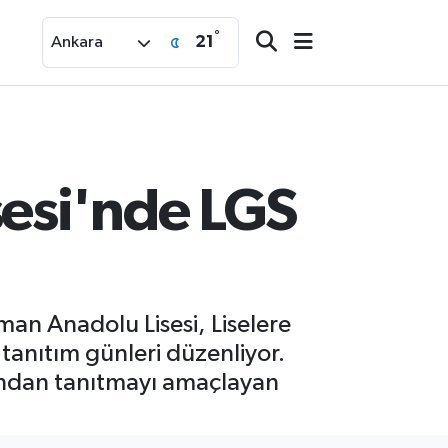
°
21
Ankara
esi'nde LGS
man Anadolu Lisesi, Liselere
 tanıtım günleri düzenliyor.
akından tanıtmayı amaçlayan