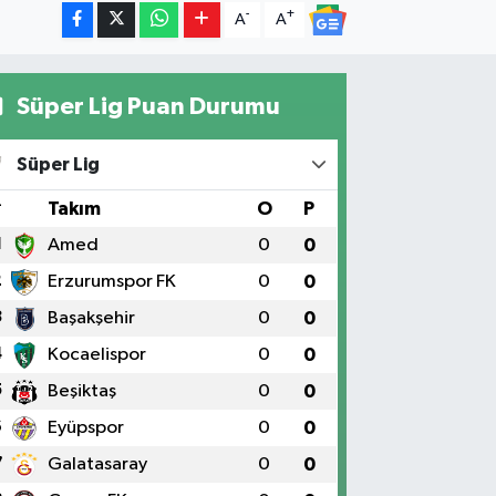
-
+
A
A
Süper Lig Puan Durumu
Süper Lig
#
Takım
O
P
1
Amed
0
0
2
Erzurumspor FK
0
0
3
Başakşehir
0
0
4
Kocaelispor
0
0
5
Beşiktaş
0
0
6
Eyüpspor
0
0
7
Galatasaray
0
0