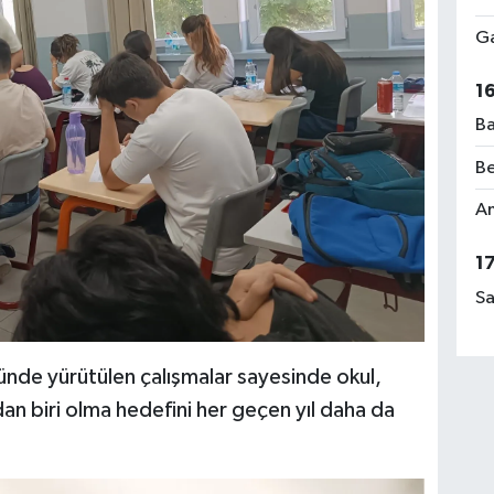
Ga
1
Ba
Be
Am
1
Sa
ünde yürütülen çalışmalar sayesinde okul,
an biri olma hedefini her geçen yıl daha da