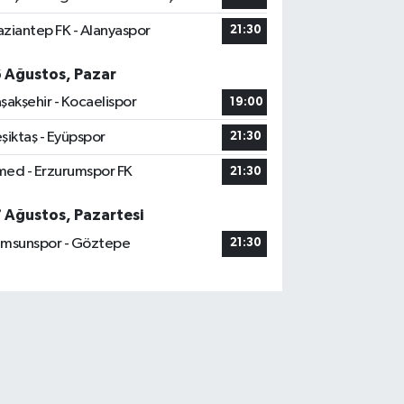
ziantep FK - Alanyaspor
21:30
6 Ağustos, Pazar
şakşehir - Kocaelispor
19:00
şiktaş - Eyüpspor
21:30
ed - Erzurumspor FK
21:30
7 Ağustos, Pazartesi
msunspor - Göztepe
21:30