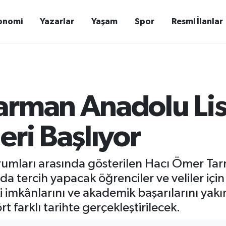
onomi
Yazarlar
Yaşam
Spor
Resmi İlanlar
arman Anadolu Lis
eri Başlıyor
rumları arasında gösterilen Hacı Ömer Tar
a tercih yapacak öğrenciler ve veliler için
iki imkânlarını ve akademik başarılarını y
t farklı tarihte gerçekleştirilecek.