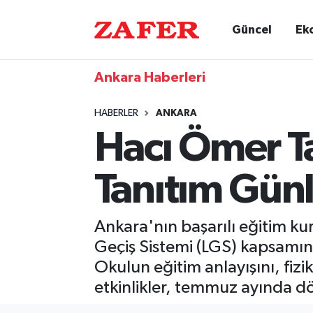
Güncel
Ek
Ankara Haberleri
HABERLER
ANKARA
Hacı Ömer T
Tanıtım Günl
Ankara'nın başarılı eğitim ku
Geçiş Sistemi (LGS) kapsamınd
Okulun eğitim anlayışını, fiz
etkinlikler, temmuz ayında dör