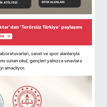
tar'dan 'Terörsüz Türkiye' paylaşımı
üle
oratuvarları, sanat ve spor alanlarıyla
tamı sunan okul, gençleri yalnızca sınavlara
yı amaçlıyor.