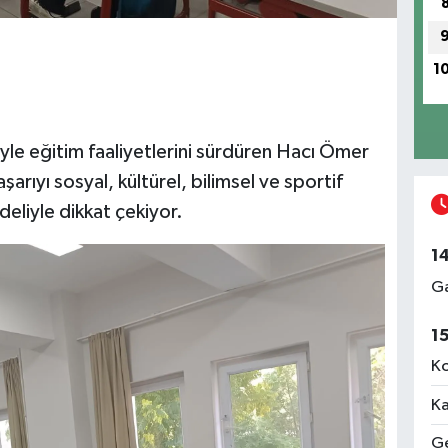
1
imiyle eğitim faaliyetlerini sürdüren Hacı Ömer
rıyı sosyal, kültürel, bilimsel ve sportif
eliyle dikkat çekiyor.
1
Ga
1
Ko
Ka
Ge