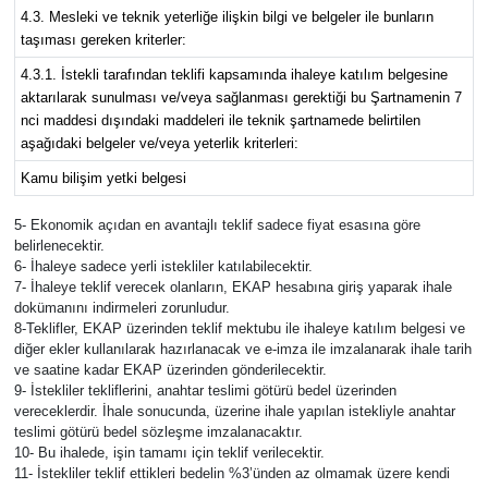
4.3. Mesleki ve teknik yeterliğe ilişkin bilgi ve belgeler ile bunların
taşıması gereken kriterler:
4.3.1. İstekli tarafından teklifi kapsamında ihaleye katılım belgesine
aktarılarak sunulması ve/veya sağlanması gerektiği bu Şartnamenin 7
nci maddesi dışındaki maddeleri ile teknik şartnamede belirtilen
aşağıdaki belgeler ve/veya yeterlik kriterleri:
Kamu bilişim yetki belgesi
5- Ekonomik açıdan en avantajlı teklif sadece fiyat esasına göre
belirlenecektir.
6- İhaleye sadece yerli istekliler katılabilecektir.
7- İhaleye teklif verecek olanların, EKAP hesabına giriş yaparak ihale
dokümanını indirmeleri zorunludur.
8-Teklifler, EKAP üzerinden teklif mektubu ile ihaleye katılım belgesi ve
diğer ekler kullanılarak hazırlanacak ve e-imza ile imzalanarak ihale tarih
ve saatine kadar EKAP üzerinden gönderilecektir.
9- İstekliler tekliflerini, anahtar teslimi götürü bedel üzerinden
vereceklerdir. İhale sonucunda, üzerine ihale yapılan istekliyle anahtar
teslimi götürü bedel sözleşme imzalanacaktır.
10- Bu ihalede, işin tamamı için teklif verilecektir.
11- İstekliler teklif ettikleri bedelin %3’ünden az olmamak üzere kendi