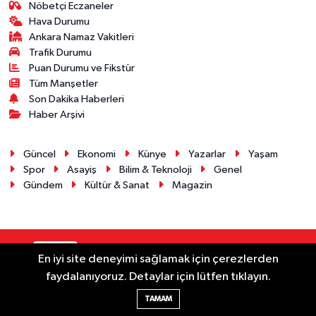
Nöbetçi Eczaneler
Hava Durumu
Ankara Namaz Vakitleri
Trafik Durumu
Puan Durumu ve Fikstür
Tüm Manşetler
Son Dakika Haberleri
Haber Arşivi
Güncel
Ekonomi
Künye
Yazarlar
Yaşam
Spor
Asayiş
Bilim & Teknoloji
Genel
Gündem
Kültür & Sanat
Magazin
RSS
Copyright © 2025. Her hakkı saklıdır.
En iyi site deneyimi sağlamak için çerezlerden
faydalanıyoruz. Detaylar için lütfen tıklayın.
Haber Yazılımı:
TE Bilişim
TAMAM