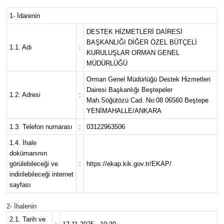
1- İdarenin
DESTEK HİZMETLERİ DAİRESİ
BAŞKANLIĞI DİĞER ÖZEL BÜTÇELİ
1.1. Adı
:
KURULUŞLAR ORMAN GENEL
MÜDÜRLÜĞÜ
Orman Genel Müdürlüğü Destek Hizmetleri
Dairesi Başkanlığı Beştepeler
1.2. Adresi
:
Mah.Söğütözü Cad. No:08 06560 Beştepe
YENİMAHALLE/ANKARA
1.3. Telefon numarası
:
03122963506
1.4. İhale
dokümanının
görülebileceği ve
:
https://ekap.kik.gov.tr/EKAP/
indirilebileceği internet
sayfası
2- İhalenin
2.1. Tarih ve