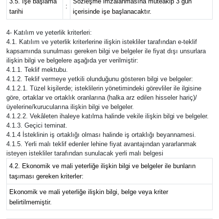
3.5. İşe başlama
Sözleşme imzalanmasına müteakip 3 gün
:
tarihi
içerisinde işe başlanacaktır.
4- Katılım ve yeterlik kriterleri:
4.1. Katılım ve yeterlik kriterlerine ilişkin istekliler tarafından e-teklif
kapsamında sunulması gereken bilgi ve belgeler ile fiyat dışı unsurlara
ilişkin bilgi ve belgelere aşağıda yer verilmiştir:
4.1.1. Teklif mektubu.
4.1.2. Teklif vermeye yetkili olunduğunu gösteren bilgi ve belgeler:
4.1.2.1. Tüzel kişilerde; isteklilerin yönetimindeki görevliler ile ilgisine
göre, ortaklar ve ortaklık oranlarına (halka arz edilen hisseler hariç)/
üyelerine/kurucularına ilişkin bilgi ve belgeler.
4.1.2.2. Vekâleten ihaleye katılma halinde vekile ilişkin bilgi ve belgeler.
4.1.3. Geçici teminat.
4.1.4 İsteklinin iş ortaklığı olması halinde iş ortaklığı beyannamesi.
4.1.5. Yerli malı teklif edenler lehine fiyat avantajından yararlanmak
isteyen istekliler tarafından sunulacak yerli malı belgesi
4.2. Ekonomik ve mali yeterliğe ilişkin bilgi ve belgeler ile bunların
taşıması gereken kriterler:
Ekonomik ve mali yeterliğe ilişkin bilgi, belge veya kriter
belirtilmemiştir.