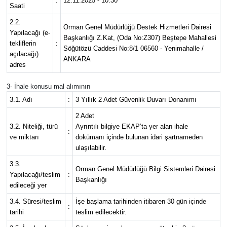
:
12.11.2025 - 10:30
Saati
2.2.
Orman Genel Müdürlüğü Destek Hizmetleri Dairesi
Yapılacağı (e-
Başkanlığı Z.Kat, (Oda No:Z307) Beştepe Mahallesi
tekliflerin
:
Söğütözü Caddesi No:8/1 06560 - Yenimahalle /
açılacağı)
ANKARA
adres
3- İhale konusu mal alımının
3.1. Adı
:
3 Yıllık 2 Adet Güvenlik Duvarı Donanımı
2 Adet
3.2. Niteliği, türü
Ayrıntılı bilgiye EKAP’ta yer alan ihale
:
ve miktarı
dokümanı içinde bulunan idari şartnameden
ulaşılabilir.
3.3.
Orman Genel Müdürlüğü Bilgi Sistemleri Dairesi
Yapılacağı/teslim
:
Başkanlığı
edileceği yer
3.4. Süresi/teslim
İşe başlama tarihinden itibaren 30 gün içinde
:
tarihi
teslim edilecektir.