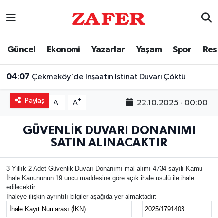
Nöbetçi Eczaneler
Güncel
Ekonomi
Yazarlar
Yaşam
Spor
Res
Hava Durumu
04:07
Çekmeköy'de İnşaatın İstinat Duvarı Çöktü
Ankara Namaz Vakitleri
Paylaş
-
+
22.10.2025 - 00:00
A
A
Trafik Durumu
GÜVENLİK DUVARI DONANIMI
Süper Lig Puan Durumu ve Fikstür
SATIN ALINACAKTIR
Tüm Manşetler
3 Yıllık 2 Adet Güvenlik Duvarı Donanımı mal alımı 4734 sayılı Kamu
İhale Kanununun 19 uncu maddesine göre açık ihale usulü ile ihale
Son Dakika Haberleri
edilecektir.
İhaleye ilişkin ayrıntılı bilgiler aşağıda yer almaktadır:
İhale Kayıt Numarası (İKN)
:
2025/1791403
Haber Arşivi