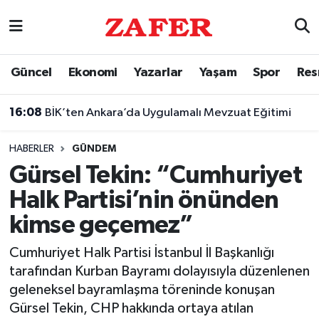
Nöbetçi Eczaneler
Güncel
Ekonomi
Yazarlar
Yaşam
Spor
Res
Hava Durumu
16:08
BİK’ten Ankara’da Uygulamalı Mevzuat Eğitimi
Ankara Namaz Vakitleri
HABERLER
GÜNDEM
Trafik Durumu
Gürsel Tekin: “Cumhuriyet
Halk Partisi’nin önünden
Süper Lig Puan Durumu ve Fikstür
kimse geçemez”
Tüm Manşetler
Cumhuriyet Halk Partisi İstanbul İl Başkanlığı
tarafından Kurban Bayramı dolayısıyla düzenlenen
Son Dakika Haberleri
geleneksel bayramlaşma töreninde konuşan
Gürsel Tekin, CHP hakkında ortaya atılan
Haber Arşivi