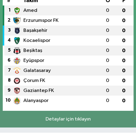
#
Takım
O
P
1
Amed
0
0
2
Erzurumspor FK
0
0
3
Başakşehir
0
0
4
Kocaelispor
0
0
5
Beşiktaş
0
0
6
Eyüpspor
0
0
7
Galatasaray
0
0
8
Çorum FK
0
0
9
Gaziantep FK
0
0
10
Alanyaspor
0
0
Detaylar için tıklayın