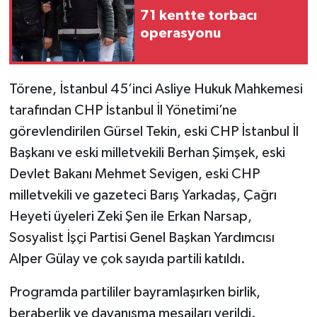
71 kentte torbacı
operasyonu
Törene, İstanbul 45’inci Asliye Hukuk Mahkemesi
tarafından CHP İstanbul İl Yönetimi’ne
görevlendirilen Gürsel Tekin, eski CHP İstanbul İl
Başkanı ve eski milletvekili Berhan Şimşek, eski
Devlet Bakanı Mehmet Sevigen, eski CHP
milletvekili ve gazeteci Barış Yarkadaş, Çağrı
Heyeti üyeleri Zeki Şen ile Erkan Narsap,
Sosyalist İşçi Partisi Genel Başkan Yardımcısı
Alper Gülay ve çok sayıda partili katıldı.
Programda partililer bayramlaşırken birlik,
beraberlik ve dayanışma mesajları verildi.