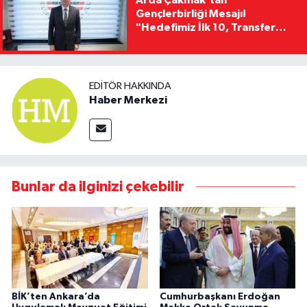
Arda Çakmak'tan
Gençlerbirliği Mesajı!
"Hedefimiz İlk 10, Transfer
Yasağını Kısa Sürede
Kaldıracağız"
EDITÖR HAKKINDA
Haber Merkezi
Bunlar da ilginizi çekebilir
BİK’ten Ankara’da
Cumhurbaşkanı Erdoğan