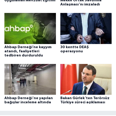
Uygulamalı Mevzuat Eğitimi
Mekke Ortak Savunma
Anlaşması'nı imzaladı
Ahbap Derneği’ne kayyım
30 kentte DEAŞ
atandı, faaliyetleri
operasyonu
tedbiren durduruldu
Ahbap Derneği'ne yapılan
Bakan Gürlek'ten Terörsüz
bağışlar inceleme altında
Türkiye süreci açıklaması