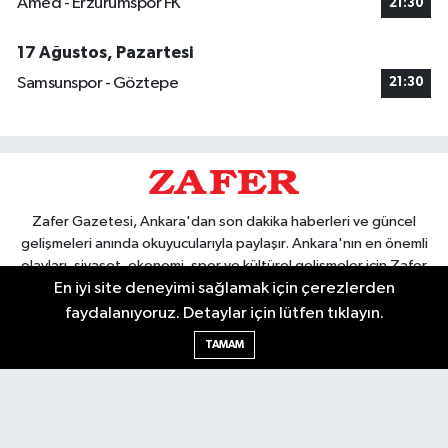
Amed - Erzurumspor FK
21:30
17 Ağustos, Pazartesi
Samsunspor - Göztepe
21:30
Zafer Gazetesi, Ankara'dan son dakika haberleri ve güncel
gelişmeleri anında okuyucularıyla paylaşır. Ankara'nın en önemli
olayları, siyaset, ekonomi, spor ve kültürel gelişmeler için Zafer
En iyi site deneyimi sağlamak için çerezlerden
Gazetesi'ni takip edin. Başkentin güvendiği haber kaynağı.
faydalanıyoruz. Detaylar için lütfen tıklayın.
TAMAM
Nöbetçi Eczaneler
Hava Durumu
Ankara Namaz Vakitleri