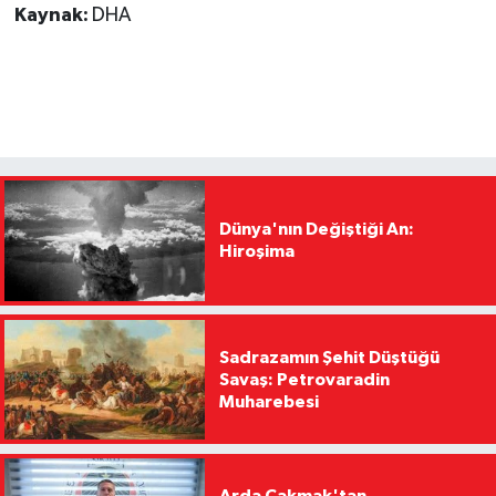
Kaynak:
DHA
Dünya'nın Değiştiği An:
Hiroşima
Sadrazamın Şehit Düştüğü
Savaş: Petrovaradin
Muharebesi