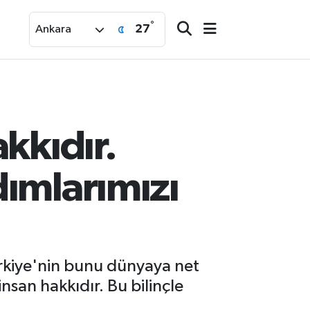
°
27
Ankara
kkıdır.
dımlarımızı
ürkiye'nin bunu dünyaya net
insan hakkıdır. Bu bilinçle