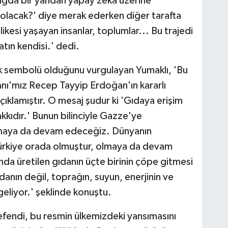
çağda bir yandan yapay zeka üzerine
olacak?' diye merak ederken diğer tarafta
ikesi yaşayan insanlar, toplumlar... Bu trajedi
atın kendisi.' dedi.
jik sembolü olduğunu vurgulayan Yumaklı, 'Bu
nı'mız Recep Tayyip Erdoğan'ın kararlı
ıklamıştır. O mesaj şudur ki 'Gıdaya erişim
hakkıdır.' Bunun bilinciyle Gazze'ye
tırmaya da devam edeceğiz. Dünyanın
 Türkiye orada olmuştur, olmaya da devam
nda üretilen gıdanın üçte birinin çöpe gitmesi
ıdanın değil, toprağın, suyun, enerjinin ve
eliyor.' şeklinde konuştu.
fendi, bu resmin ülkemizdeki yansımasını