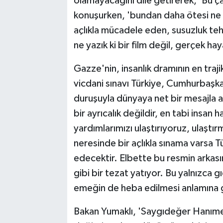
olamayacağını dile getirerek, 'Bu 
konuşurken, 'bundan daha ötesi ne 
açlıkla mücadele eden, susuzluk tehl
ne yazık ki bir film değil, gerçek hay
Gazze'nin, insanlık dramının en tra
vicdani sınavı Türkiye, Cumhurbaşka
duruşuyla dünyaya net bir mesajla aç
bir ayrıcalık değildir, en tabi insan 
yardımlarımızı ulaştırıyoruz, ulaş
neresinde bir açlıkla sınama varsa
edecektir. Elbette bu resmin arkası
gibi bir tezat yatıyor. Bu yalnızca g
emeğin de heba edilmesi anlamına g
Bakan Yumaklı, 'Saygıdeğer Hanıme