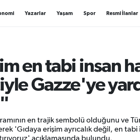
onomi
Yazarlar
Yaşam
Spor
Resmi İlanlar
im en tabi insan ha
iyle Gazze'ye yar
z"
dramının en trajik sembolü olduğunu ve T
erek 'Gıdaya erişim ayrıcalık değil, en tabi 
tırıyoruz' açıklamasında bulundu.