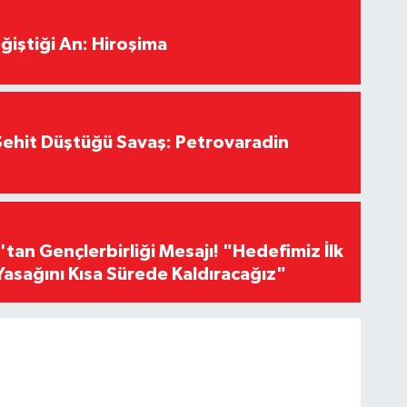
ğiştiği An: Hiroşima
ehit Düştüğü Savaş: Petrovaradin
an Gençlerbirliği Mesajı! "Hedefimiz İlk
Yasağını Kısa Sürede Kaldıracağız"