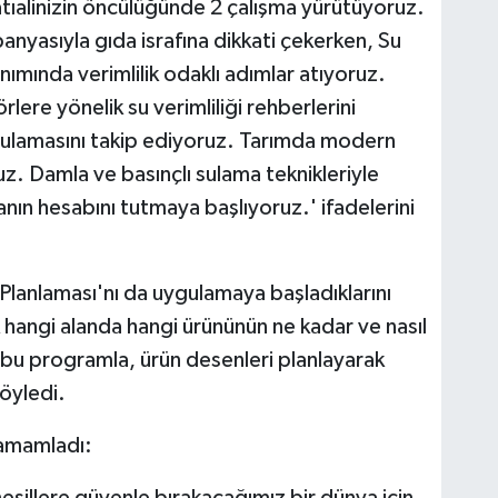
tıalinizin öncülüğünde 2 çalışma yürütüyoruz.
nyasıyla gıda israfına dikkati çekerken, Su
lanımında verimlilik odaklı adımlar atıyoruz.
ere yönelik su verimliliği rehberlerini
Uygulamasını takip ediyoruz. Tarımda modern
uz. Damla ve basınçlı sulama teknikleriyle
anın hesabını tutmaya başlıyoruz.' ifadelerini
lanlaması'nı da uygulamaya başladıklarını
 hangi alanda hangi ürününün ne kadar ve nasıl
 bu programla, ürün desenleri planlayarak
söyledi.
tamamladı:
illere güvenle bırakacağımız bir dünya için