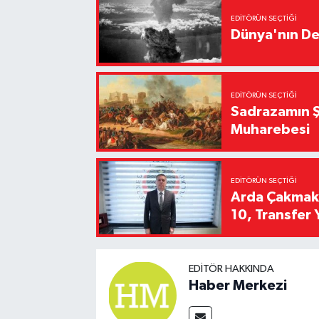
EDITÖRÜN SEÇTIĞI
Dünya'nın De
EDITÖRÜN SEÇTIĞI
Sadrazamın Ş
Muharebesi
EDITÖRÜN SEÇTIĞI
Arda Çakmak't
10, Transfer 
EDITÖR HAKKINDA
Haber Merkezi