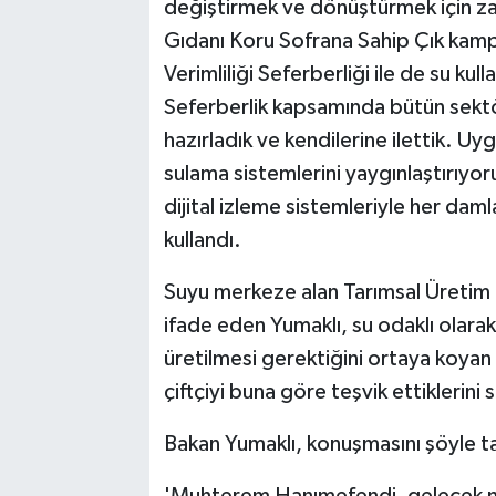
değiştirmek ve dönüştürmek için za
Gıdanı Koru Sofrana Sahip Çık kampa
Verimliliği Seferberliği ile de su kul
Seferberlik kapsamında bütün sektörl
hazırladık ve kendilerine ilettik. 
sulama sistemlerini yaygınlaştırıyor
dijital izleme sistemleriyle her daml
kullandı.
Suyu merkeze alan Tarımsal Üretim P
ifade eden Yumaklı, su odaklı olarak
üretilmesi gerektiğini ortaya koyan
çiftçiyi buna göre teşvik ettiklerini 
Bakan Yumaklı, konuşmasını şöyle 
'Muhterem Hanımefendi, gelecek nes