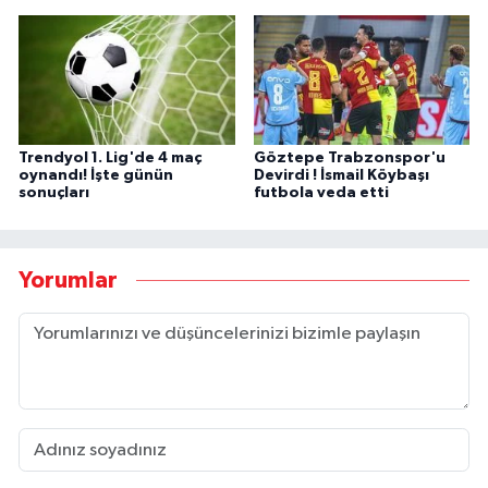
Trendyol 1. Lig'de 4 maç
Göztepe Trabzonspor'u
oynandı! İşte günün
Devirdi ! İsmail Köybaşı
sonuçları
futbola veda etti
Yorumlar