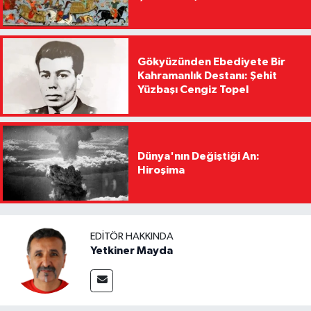
Gökyüzünden Ebediyete Bir
Kahramanlık Destanı: Şehit
Yüzbaşı Cengiz Topel
Dünya'nın Değiştiği An:
Hiroşima
EDITÖR HAKKINDA
Yetkiner Mayda