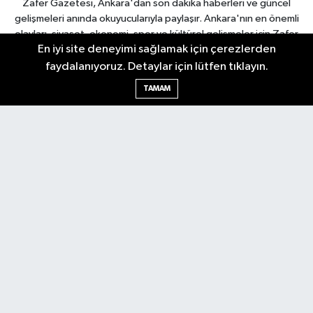
Zafer Gazetesi, Ankara'dan son dakika haberleri ve güncel
gelişmeleri anında okuyucularıyla paylaşır. Ankara'nın en önemli
olayları, siyaset, ekonomi, spor ve kültürel gelişmeler için Zafer
En iyi site deneyimi sağlamak için çerezlerden
Gazetesi'ni takip edin. Başkentin güvendiği haber kaynağı.
faydalanıyoruz. Detaylar için lütfen tıklayın.
TAMAM
Nöbetçi Eczaneler
Hava Durumu
Ankara Namaz Vakitleri
Trafik Durumu
Puan Durumu ve Fikstür
Tüm Manşetler
Son Dakika Haberleri
Haber Arşivi
Güncel
Ekonomi
Künye
Yazarlar
Yaşam
Spor
Asayiş
Bilim & Teknoloji
Genel
Gündem
Kültür & Sanat
Magazin