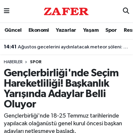
Nöbetçi Eczaneler
Güncel
Ekonomi
Yazarlar
Yaşam
Spor
Res
Hava Durumu
14:41
Ağustos gecelerini aydınlatacak meteor şöleni: Perseidler sahneye çıkıyor
Ankara Namaz Vakitleri
HABERLER
SPOR
Trafik Durumu
Gençlerbirliği'nde Seçim
Hareketliliği! Başkanlık
Süper Lig Puan Durumu ve Fikstür
Yarışında Adaylar Belli
Tüm Manşetler
Oluyor
Son Dakika Haberleri
Gençlerbirliği'nde 18-25 Temmuz tarihlerinde
yapılacak olağanüstü genel kurul öncesi başkan
Haber Arşivi
adayları netleşmeye başladı.