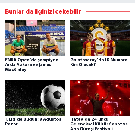
Bunlar da ilginizi çekebilir
ENKA Open'da şampiyon
Galatasaray'da 10 Numara
Arda Azkara ve James
Kim Olacak?
MacKinlay
1. Lig'de Bugün: 9 Ağustos
Hatay'da 24'üncü
Pazar
Geleneksel Kültür Sanat ve
Aba Güreşi Festivali