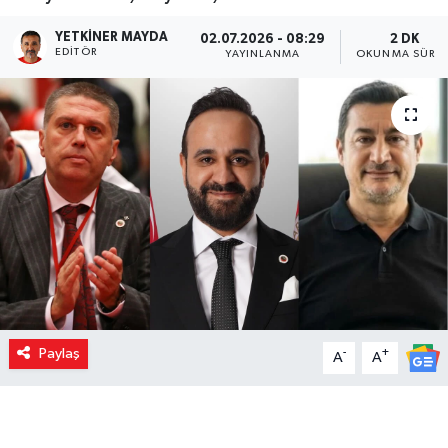
YETKINER MAYDA
02.07.2026 - 08:29
2 DK
EDITÖR
YAYINLANMA
OKUNMA SÜRES
Paylaş
-
+
A
A