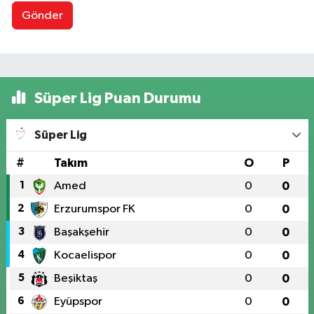
Gönder
Süper Lig Puan Durumu
Süper Lig
#
Takım
O
P
1
Amed
0
0
2
Erzurumspor FK
0
0
3
Başakşehir
0
0
4
Kocaelispor
0
0
5
Beşiktaş
0
0
6
Eyüpspor
0
0