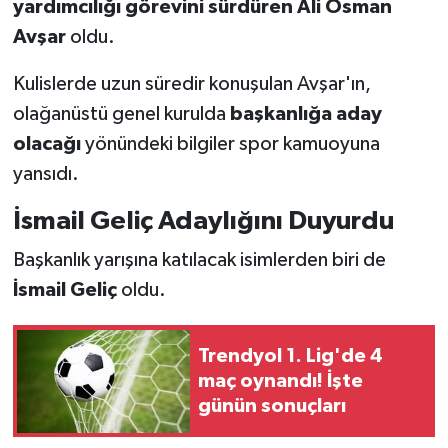
yardımcılığı görevini sürdüren Ali Osman
Avşar
oldu.
Kulislerde uzun süredir konuşulan Avşar'ın,
olağanüstü genel kurulda
başkanlığa aday
olacağı
yönündeki bilgiler spor kamuoyuna
yansıdı.
İsmail Geliç Adaylığını Duyurdu
Başkanlık yarışına katılacak isimlerden biri de
İsmail Geliç
oldu.
Trendyol 1. Lig'de 4
maç oynandı! İşte
günün sonuçları