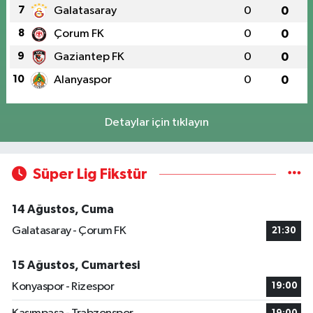
7
Galatasaray
0
0
8
Çorum FK
0
0
9
Gaziantep FK
0
0
10
Alanyaspor
0
0
Detaylar için tıklayın
Süper Lig Fikstür
14 Ağustos, Cuma
Galatasaray - Çorum FK
21:30
15 Ağustos, Cumartesi
Konyaspor - Rizespor
19:00