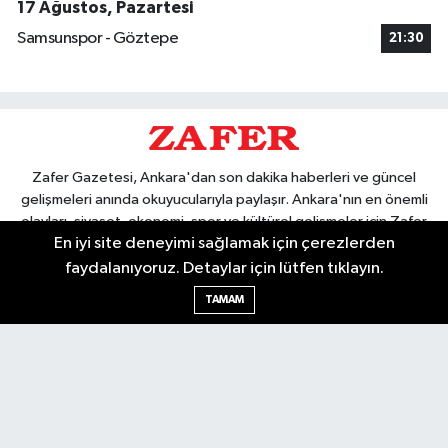
17 Ağustos, Pazartesi
Samsunspor - Göztepe
21:30
Zafer Gazetesi, Ankara'dan son dakika haberleri ve güncel
gelişmeleri anında okuyucularıyla paylaşır. Ankara'nın en önemli
olayları, siyaset, ekonomi, spor ve kültürel gelişmeler için Zafer
En iyi site deneyimi sağlamak için çerezlerden
Gazetesi'ni takip edin. Başkentin güvendiği haber kaynağı.
faydalanıyoruz. Detaylar için lütfen tıklayın.
TAMAM
Nöbetçi Eczaneler
Hava Durumu
Ankara Namaz Vakitleri
Trafik Durumu
Puan Durumu ve Fikstür