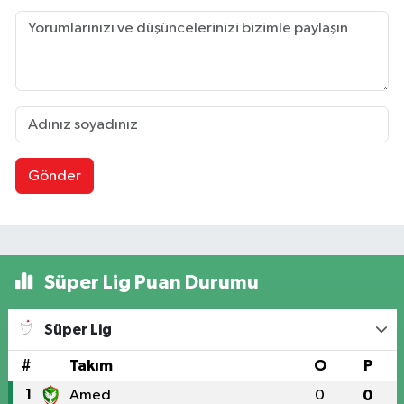
Gönder
Süper Lig Puan Durumu
Süper Lig
#
Takım
O
P
1
Amed
0
0