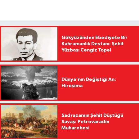
Gökyüzünden Ebediyete Bir
Kahramanlık Destanı: Şehit
Yüzbaşı Cengiz Topel
Dünya'nın Değiştiği An:
Hiroşima
Sadrazamın Şehit Düştüğü
Savaş: Petrovaradin
Muharebesi