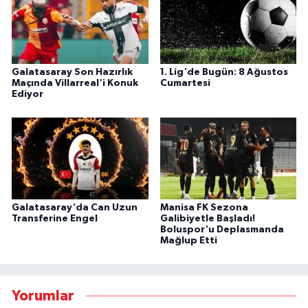
Galatasaray Son Hazırlık
1. Lig'de Bugün: 8 Ağustos
Maçında Villarreal'i Konuk
Cumartesi
Ediyor
Galatasaray'da Can Uzun
Manisa FK Sezona
Transferine Engel
Galibiyetle Başladı!
Boluspor'u Deplasmanda
Mağlup Etti
Yorumlar