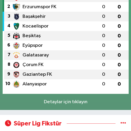
2
Erzurumspor FK
0
0
3
Başakşehir
0
0
4
Kocaelispor
0
0
5
Beşiktaş
0
0
6
Eyüpspor
0
0
7
Galatasaray
0
0
8
Çorum FK
0
0
9
Gaziantep FK
0
0
10
Alanyaspor
0
0
Detaylar için tıklayın
Süper Lig Fikstür