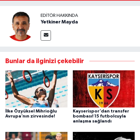
EDITÖR HAKKINDA
Yetkiner Mayda
Bunlar da ilginizi çekebilir
İlke Özyüksel Mihrioğlu
Kayserispor'dan transfer
Avrupa’nın zirvesinde!
bombası! 15 futbolcuyla
anlaşma sağlandı