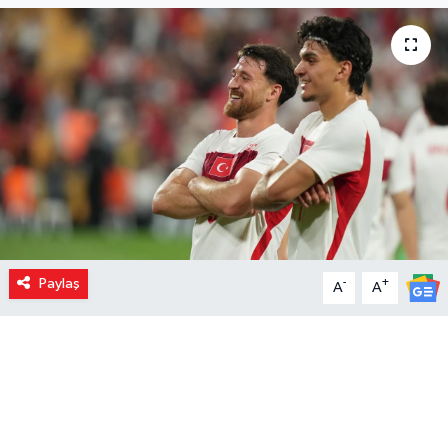
Paylaş
-
+
A
A