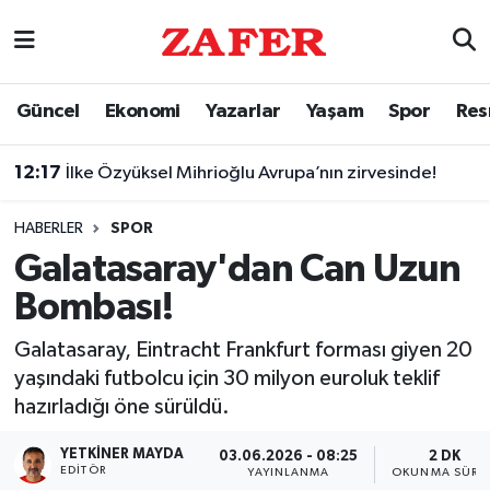
Nöbetçi Eczaneler
Güncel
Ekonomi
Yazarlar
Yaşam
Spor
Res
Hava Durumu
12:17
İlke Özyüksel Mihrioğlu Avrupa’nın zirvesinde!
Ankara Namaz Vakitleri
HABERLER
SPOR
Trafik Durumu
Galatasaray'dan Can Uzun
Bombası!
Süper Lig Puan Durumu ve Fikstür
Galatasaray, Eintracht Frankfurt forması giyen 20
Tüm Manşetler
yaşındaki futbolcu için 30 milyon euroluk teklif
hazırladığı öne sürüldü.
Son Dakika Haberleri
YETKINER MAYDA
03.06.2026 - 08:25
2 DK
Haber Arşivi
EDITÖR
YAYINLANMA
OKUNMA SÜRES