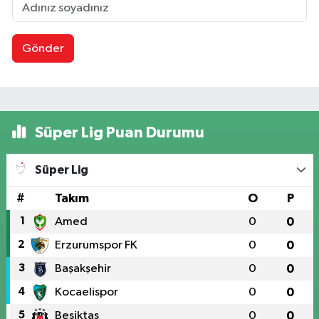
Gönder
Süper Lig Puan Durumu
Süper Lig
#
Takım
O
P
1
Amed
0
0
2
Erzurumspor FK
0
0
3
Başakşehir
0
0
4
Kocaelispor
0
0
5
Beşiktaş
0
0