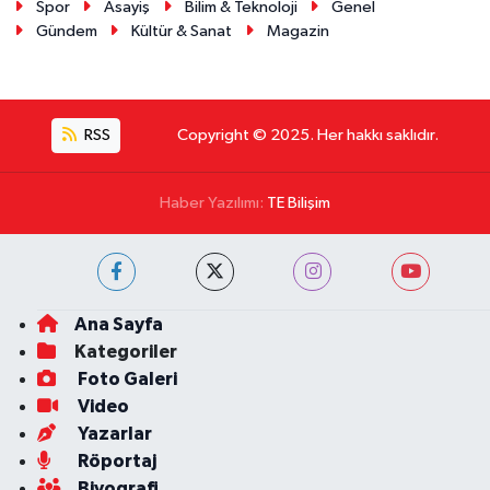
Spor
Asayiş
Bilim & Teknoloji
Genel
Gündem
Kültür & Sanat
Magazin
RSS
Copyright © 2025. Her hakkı saklıdır.
Haber Yazılımı:
TE Bilişim
Ana Sayfa
Kategoriler
Foto Galeri
Video
Yazarlar
Röportaj
Biyografi