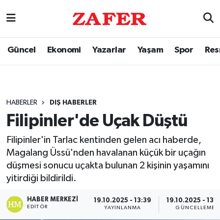
Güncel
Ekonomi
Yazarlar
Yaşam
Spor
Res
HABERLER
DIŞ HABERLER
Filipinler'de Uçak Düştü
Filipinler'in Tarlac kentinden gelen acı haberde,
Magalang Üssü'nden havalanan küçük bir uçağın
düşmesi sonucu uçakta bulunan 2 kişinin yaşamını
yitirdiği bildirildi.
HABER MERKEZI
19.10.2025 - 13:39
19.10.2025 - 13:
EDITÖR
YAYINLANMA
GÜNCELLEME