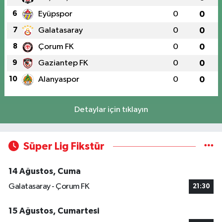
6
Eyüpspor
0
0
7
Galatasaray
0
0
8
Çorum FK
0
0
9
Gaziantep FK
0
0
10
Alanyaspor
0
0
Detaylar için tıklayın
Süper Lig Fikstür
14 Ağustos, Cuma
Galatasaray - Çorum FK
21:30
15 Ağustos, Cumartesi