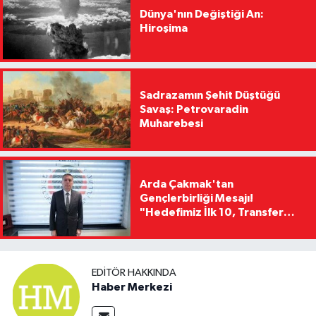
Dünya'nın Değiştiği An:
Hiroşima
Sadrazamın Şehit Düştüğü
Savaş: Petrovaradin
Muharebesi
Arda Çakmak'tan
Gençlerbirliği Mesajı!
"Hedefimiz İlk 10, Transfer
Yasağını Kısa Sürede
Kaldıracağız"
EDITÖR HAKKINDA
Haber Merkezi