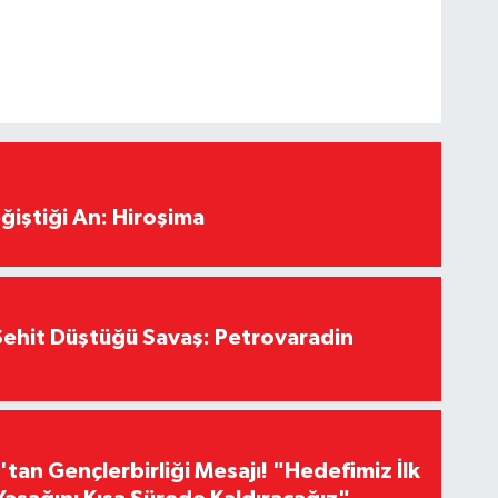
ğiştiği An: Hiroşima
ehit Düştüğü Savaş: Petrovaradin
an Gençlerbirliği Mesajı! "Hedefimiz İlk