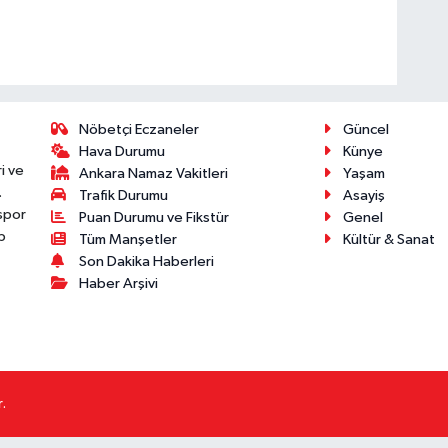
Nöbetçi Eczaneler
Güncel
Hava Durumu
Künye
i ve
Ankara Namaz Vakitleri
Yaşam
.
Trafik Durumu
Asayiş
 spor
Puan Durumu ve Fikstür
Genel
p
Tüm Manşetler
Kültür & Sanat
Son Dakika Haberleri
Haber Arşivi
.