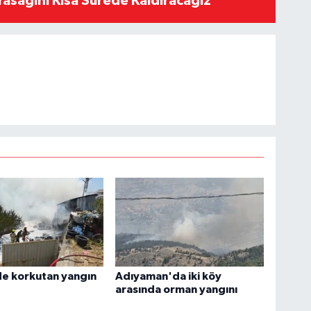
Yasağını Kısa Sürede Kaldıracağız"
de korkutan yangın
Adıyaman'da iki köy
arasında orman yangını