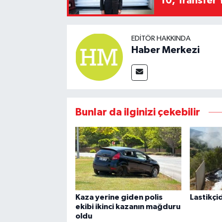
10, Transfer 
EDITÖR HAKKINDA
Haber Merkezi
Bunlar da ilginizi çekebilir
Kaza yerine giden polis
Lastikçi
ekibi ikinci kazanın mağduru
oldu