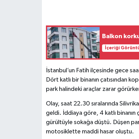
Balkon korku
İçeriği Görünt
İstanbul’un Fatih ilçesinde gece saa
Dört katlı bir binanın çatısından k
park halindeki araçlar zarar görürke
Olay, saat 22.30 sıralarında Silivr
geldi. İddiaya göre, 4 katlı binanın
gürültüyle sokağa düştü. Düşen parç
motosiklette maddi hasar oluştu.