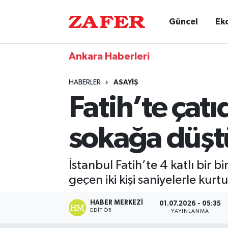
Güncel
Ek
Ankara Haberleri
HABERLER
ASAYIŞ
Fatih’te çat
sokağa düşt
İstanbul Fatih’te 4 katlı bir
geçen iki kişi saniyelerle ku
HABER MERKEZI
01.07.2026 - 05:35
EDITÖR
YAYINLANMA