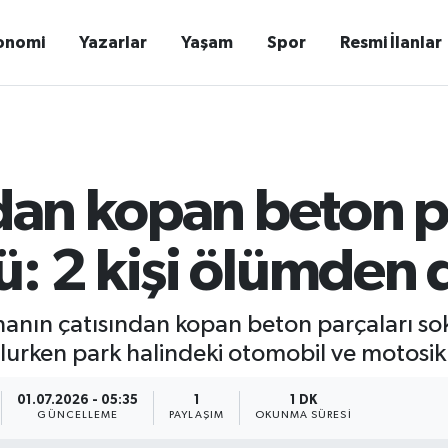
onomi
Yazarlar
Yaşam
Spor
Resmi İlanlar
ıdan kopan beton p
ü: 2 kişi ölümden
 binanın çatısından kopan beton parçaları s
rtulurken park halindeki otomobil ve motosi
01.07.2026 - 05:35
1
1 DK
GÜNCELLEME
PAYLAŞIM
OKUNMA SÜRESI