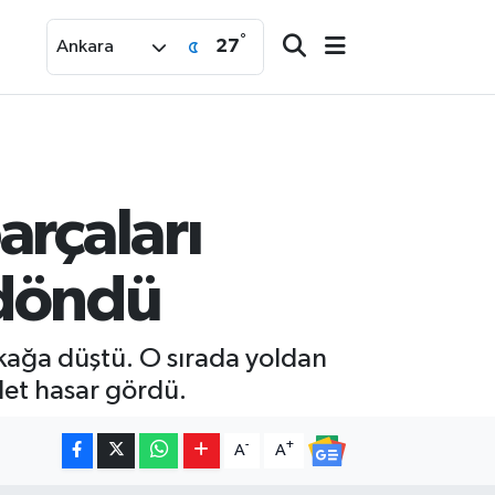
°
27
Ankara
arçaları
 döndü
okağa düştü. O sırada yoldan
klet hasar gördü.
-
+
A
A