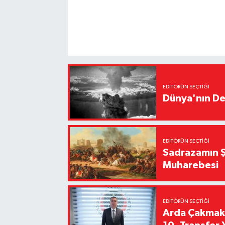
EDITÖRÜN SEÇTIĞI
Dünya'nın De
EDITÖRÜN SEÇTIĞI
Sadrazamın Ş
Muharebesi
EDITÖRÜN SEÇTIĞI
Arda Çakmak't