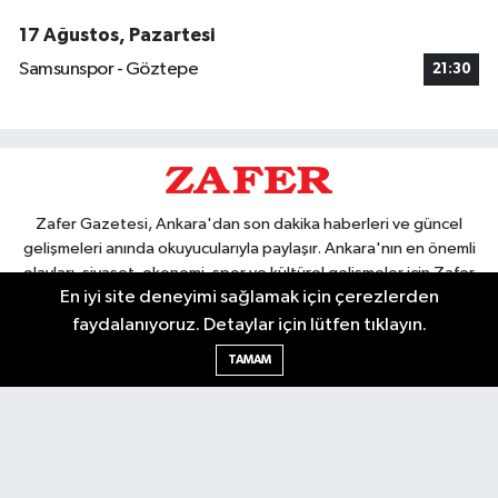
17 Ağustos, Pazartesi
Samsunspor - Göztepe
21:30
Zafer Gazetesi, Ankara'dan son dakika haberleri ve güncel
gelişmeleri anında okuyucularıyla paylaşır. Ankara'nın en önemli
olayları, siyaset, ekonomi, spor ve kültürel gelişmeler için Zafer
En iyi site deneyimi sağlamak için çerezlerden
Gazetesi'ni takip edin. Başkentin güvendiği haber kaynağı.
faydalanıyoruz. Detaylar için lütfen tıklayın.
TAMAM
Nöbetçi Eczaneler
Hava Durumu
Ankara Namaz Vakitleri
Trafik Durumu