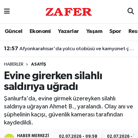
Nöbetçi Eczaneler
Güncel
Ekonomi
Yazarlar
Yaşam
Spor
Res
Hava Durumu
12:57
Afyonkarahisar'da yolcu otobüsü ve kamyonet çarpıştı
Ankara Namaz Vakitleri
HABERLER
ASAYIŞ
Trafik Durumu
Evine girerken silahlı
saldırıya uğradı
Süper Lig Puan Durumu ve Fikstür
Şanlıurfa'da, evine girmek üzereyken silahlı
Tüm Manşetler
saldırıya uğrayan Ahmet B., yaralandı. Olay anı ve
şüphelinin kaçışı, güvenlik kamerası tarafından
Son Dakika Haberleri
kaydedildi.
Haber Arşivi
HABER MERKEZI
02.07.2026 - 09:58
02.07.2026 - 1