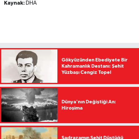
Kaynak:
DHA
Gökyüzünden Ebediyete Bir
Kahramanlık Destanı: Şehit
Yüzbaşı Cengiz Topel
Dünya'nın Değiştiği An:
Hiroşima
Sadrazamın Şehit Düştüğü