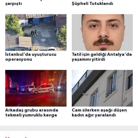
çarpıştı
Şüpheli Tutuklandı
İstanbul'da uyuşturucu
Tatil için geldiği Antalya'da
operasyonu
yaşamını yitirdi
Arkadaş grubu arasında
Cam silerken aşağı düşen
tekmeli yumruklu kavga
kadın ağır yaralandı