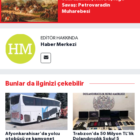
Savaş: Petrovaradin
Muharebesi
EDITÖR HAKKINDA
Haber Merkezi
Bunlar da ilginizi çekebilir
Afyonkarahisar'da yolcu
Trabzon’da 50 Milyon TL’lik
otobüsü ve kamyonet
Dolandırıcılık Şoku! 5