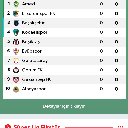
1
Amed
0
0
2
Erzurumspor FK
0
0
3
Başakşehir
0
0
4
Kocaelispor
0
0
5
Beşiktaş
0
0
6
Eyüpspor
0
0
7
Galatasaray
0
0
8
Çorum FK
0
0
9
Gaziantep FK
0
0
10
Alanyaspor
0
0
Detaylar için tıklayın
Süper Lig Fikstür