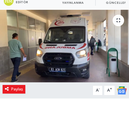
EDITÖR
YAYINLANMA
GÜNCELLEM
Paylaş
-
+
A
A