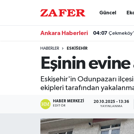
Güncel
Ek
Nöbetçi Eczaneler
Ankara Haberleri
04:07
Çekmeköy'd
Hava Durumu
HABERLER
ESKIŠEHIR
Ankara Namaz Vakitleri
Eşinin evine
Trafik Durumu
Eskişehir'in Odunpazarı ilçes
Süper Lig Puan Durumu ve Fikstür
ekipleri tarafından yakalanm
Tüm Manşetler
HABER MERKEZI
20.10.2025 - 13:36
EDITÖR
YAYINLANMA
Son Dakika Haberleri
Haber Arşivi