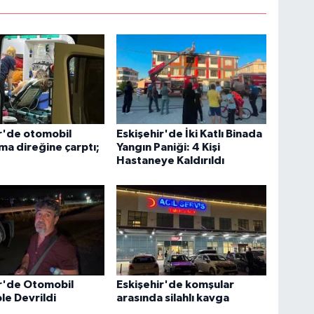
r'de otomobil
Eskişehir'de İki Katlı Binada
ma direğine çarptı;
Yangın Paniği: 4 Kişi
Hastaneye Kaldırıldı
r'de Otomobil
Eskişehir'de komşular
e Devrildi
arasında silahlı kavga