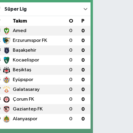
Süper Lig
#
Takım
O
P
1
Amed
0
0
2
Erzurumspor FK
0
0
3
Başakşehir
0
0
4
Kocaelispor
0
0
5
Beşiktaş
0
0
6
Eyüpspor
0
0
7
Galatasaray
0
0
8
Çorum FK
0
0
9
Gaziantep FK
0
0
0
Alanyaspor
0
0