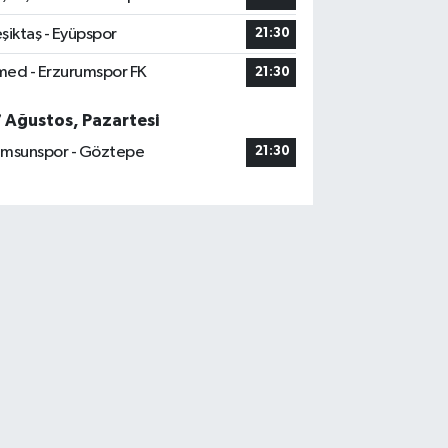
şiktaş - Eyüpspor
21:30
ed - Erzurumspor FK
21:30
7 Ağustos, Pazartesi
msunspor - Göztepe
21:30