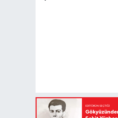
EDITÖRÜN SEÇTIĞI
Gökyüzünden 