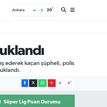
°
20
Ankara
tuklandı
eş ederek kaçan şüpheli, polis
uklandı.
-
+
A
A
Süper Lig Puan Durumu