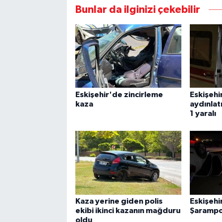
Bunlar da ilginizi çekebilir
Eskişehir'de zincirleme
Eskişehi
kaza
aydınlat
1 yaralı
Kaza yerine giden polis
Eskişehi
ekibi ikinci kazanın mağduru
Şarampol
oldu