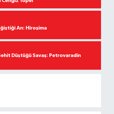
ı Cengiz Topel
ğiştiği An: Hiroşima
ehit Düştüğü Savaş: Petrovaradin