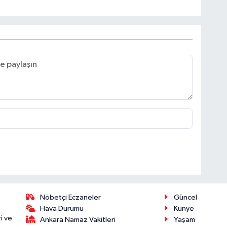
Nöbetçi Eczaneler
Güncel
Hava Durumu
Künye
i ve
Ankara Namaz Vakitleri
Yaşam