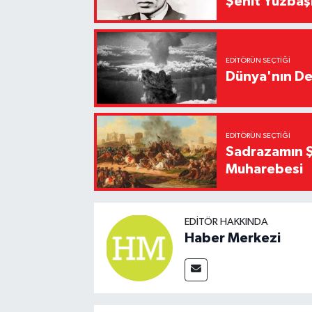
Şehit Yüzbaş
EDITÖRÜN SEÇTIĞI
Dünya'nın De
EDITÖRÜN SEÇTIĞI
Sadrazamın Ş
Muharebesi
EDITÖR HAKKINDA
Haber Merkezi