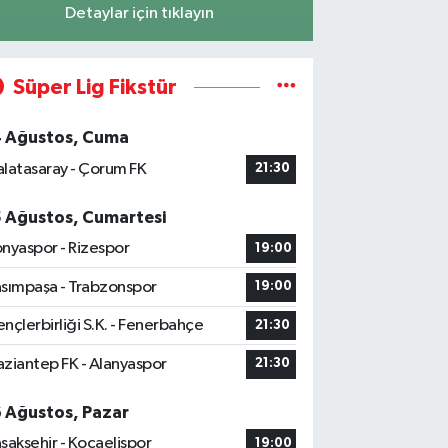
Detaylar için tıklayın
Süper Lig Fikstür
4 Ağustos, Cuma
latasaray - Çorum FK
21:30
5 Ağustos, Cumartesi
nyaspor - Rizespor
19:00
sımpaşa - Trabzonspor
19:00
nçlerbirliği S.K. - Fenerbahçe
21:30
ziantep FK - Alanyaspor
21:30
6 Ağustos, Pazar
şakşehir - Kocaelispor
19:00