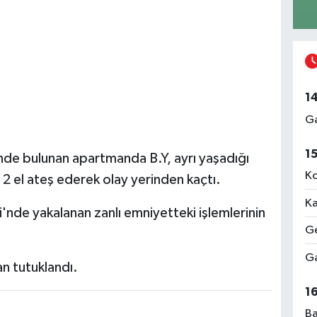
1
Ga
1
de bulunan apartmanda B.Y, ayrı yaşadığı
Ko
 2 el ateş ederek olay yerinden kaçtı.
Ka
'nde yakalanan zanlı emniyetteki işlemlerinin
Ge
Ga
an tutuklandı.
1
Ba