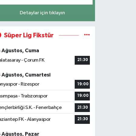
Detaylar için tıklayın
Süper Lig Fikstür
4 Ağustos, Cuma
latasaray - Çorum FK
21:30
5 Ağustos, Cumartesi
nyaspor - Rizespor
19:00
sımpaşa - Trabzonspor
19:00
nçlerbirliği S.K. - Fenerbahçe
21:30
ziantep FK - Alanyaspor
21:30
6 Ağustos, Pazar