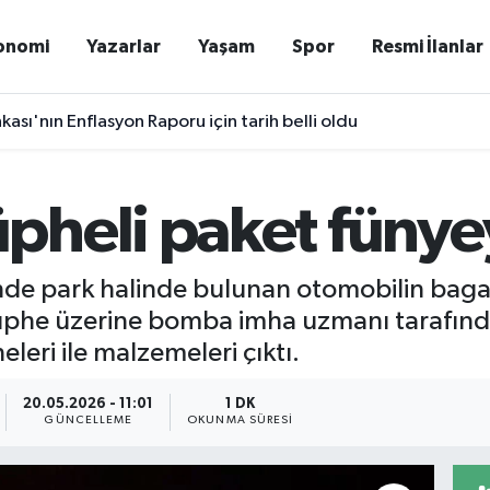
onomi
Yazarlar
Yaşam
Spor
Resmi İlanlar
ası'nın Enflasyon Raporu için tarih belli oldu
heli paket fünyeyl
nde park halinde bulunan otomobilin bagajı
üphe üzerine bomba imha uzmanı tarafından
leri ile malzemeleri çıktı.
20.05.2026 - 11:01
1 DK
GÜNCELLEME
OKUNMA SÜRESI