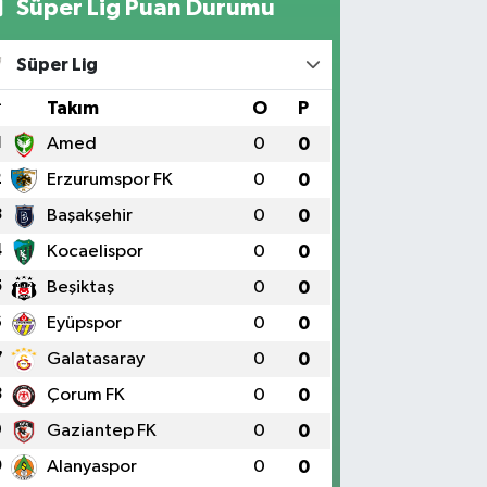
Süper Lig Puan Durumu
Süper Lig
#
Takım
O
P
1
Amed
0
0
2
Erzurumspor FK
0
0
3
Başakşehir
0
0
4
Kocaelispor
0
0
5
Beşiktaş
0
0
6
Eyüpspor
0
0
7
Galatasaray
0
0
8
Çorum FK
0
0
9
Gaziantep FK
0
0
0
Alanyaspor
0
0