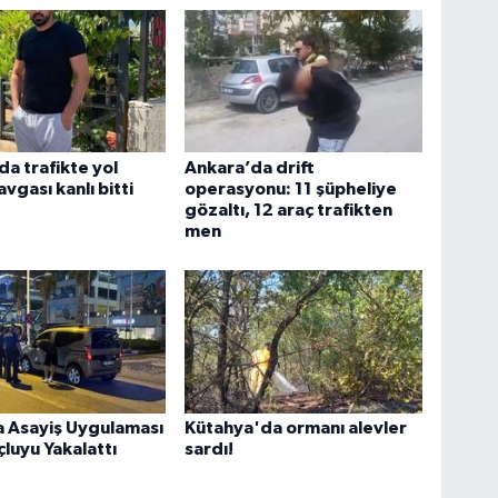
da trafikte yol
Ankara’da drift
vgası kanlı bitti
operasyonu: 11 şüpheliye
gözaltı, 12 araç trafikten
men
a Asayiş Uygulaması
Kütahya'da ormanı alevler
luyu Yakalattı
sardı!