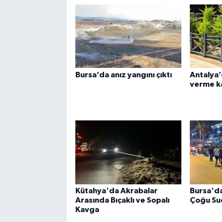
Bursa’da anız yangını çıktı
Antalya’
verme ka
Kütahya'da Akrabalar
Bursa'd
Arasında Bıçaklı ve Sopalı
Çoğu Suç
Kavga