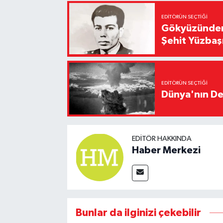
EDITÖRÜN SEÇTIĞI
Gökyüzünden 
Şehit Yüzbaş
EDITÖRÜN SEÇTIĞI
Dünya'nın De
EDITÖR HAKKINDA
Haber Merkezi
Bunlar da ilginizi çekebilir