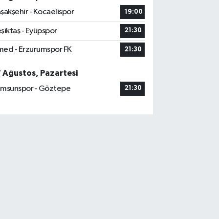
şakşehir - Kocaelispor
19:00
şiktaş - Eyüpspor
21:30
ed - Erzurumspor FK
21:30
7 Ağustos, Pazartesi
msunspor - Göztepe
21:30