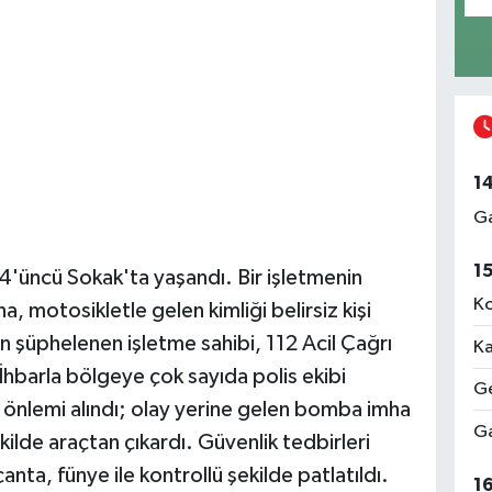
1
Ga
1
i 4'üncü Sokak'ta yaşandı. Bir işletmenin
Ko
, motosikletle gelen kimliği belirsiz kişi
n şüphelenen işletme sahibi, 112 Acil Çağrı
Ka
İhbarla bölgeye çok sayıda polis ekibi
Ge
 önlemi alındı; olay yerine gelen bomba imha
Ga
kilde araçtan çıkardı. Güvenlik tedbirleri
anta, fünye ile kontrollü şekilde patlatıldı.
1