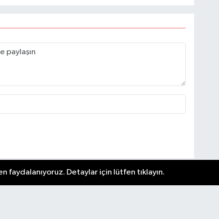
n faydalanıyoruz. Detaylar için lütfen tıklayın.
Nöbetçi Eczaneler
Güncel
Hava Durumu
Künye
i ve
Ankara Namaz Vakitleri
Yaşam
.
Trafik Durumu
Asayiş