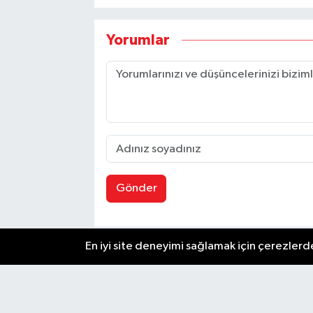
Yorumlar
Gönder
En iyi site deneyimi sağlamak için çerezlerde
Zafer Gazetesi, Ankara'dan son dakika haberler
güncel gelişmeleri anında okuyucularıyla paylaşır