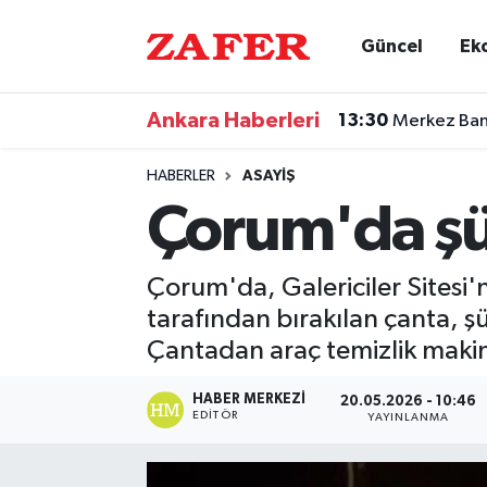
Güncel
Ek
Nöbetçi Eczaneler
Ankara Haberleri
13:30
Merkez Bank
Hava Durumu
HABERLER
ASAYIŞ
Ankara Namaz Vakitleri
Çorum'da şüp
Trafik Durumu
Çorum'da, Galericiler Sitesi'
Süper Lig Puan Durumu ve Fikstür
tarafından bırakılan çanta, ş
Çantadan araç temizlik makine
Tüm Manşetler
HABER MERKEZI
20.05.2026 - 10:46
Son Dakika Haberleri
EDITÖR
YAYINLANMA
Haber Arşivi