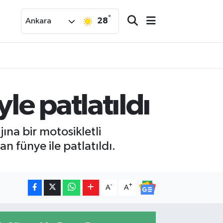
°
28
Ankara
e patlatıldı
na bir motosikletli
 fünye ile patlatıldı.
-
+
A
A