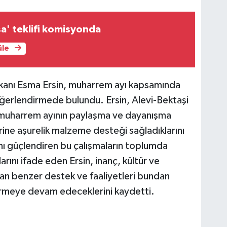
a' teklifi komisyonda
üle
şkanı Esma Ersin, muharrem ayı kapsamında
eğerlendirmede bulundu. Ersin, Alevi-Bektaşi
k muharrem ayının paylaşma ve dayanışma
ne aşurelik malzeme desteği sağladıklarını
rını güçlendiren bu çalışmaların toplumda
arını ifade eden Ersin, inanç, kültür ve
nan benzer destek ve faaliyetleri bundan
dürmeye devam edeceklerini kaydetti.