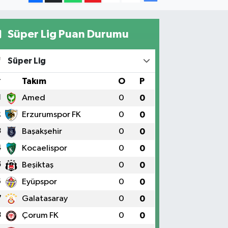
Süper Lig Puan Durumu
Süper Lig
#
Takım
O
P
1
Amed
0
0
2
Erzurumspor FK
0
0
3
Başakşehir
0
0
4
Kocaelispor
0
0
5
Beşiktaş
0
0
6
Eyüpspor
0
0
7
Galatasaray
0
0
8
Çorum FK
0
0