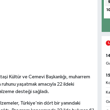
1
1
Ga
1
ktaşi Kültür ve Cemevi Başkanlığı, muharrem
Ko
a ruhunu yaşatmak amacıyla 22 ildeki
 malzeme desteği sağladı.
Ka
Ge
zemeler, Türkiye'nin dört bir yanındaki