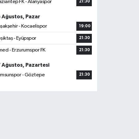
ziantep FK - Alanyaspor
21:30
6 Ağustos, Pazar
şakşehir - Kocaelispor
19:00
şiktaş - Eyüpspor
21:30
ed - Erzurumspor FK
21:30
7 Ağustos, Pazartesi
msunspor - Göztepe
21:30