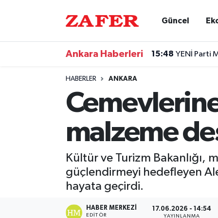
Güncel
Ek
Nöbetçi Eczaneler
Ankara Haberleri
15:48
YENİ Parti M
Hava Durumu
HABERLER
ANKARA
Ankara Namaz Vakitleri
Cemevlerine 4
Trafik Durumu
malzeme de
Süper Lig Puan Durumu ve Fikstür
Kültür ve Turizm Bakanlığı,
Tüm Manşetler
güçlendirmeyi hedefleyen Ale
hayata geçirdi.
Son Dakika Haberleri
HABER MERKEZI
17.06.2026 - 14:54
Haber Arşivi
EDITÖR
YAYINLANMA