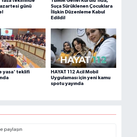
Yasa teklifinde
TBMM Genel Kurulu'nda,
azartesi günü
Suça Sürüklenen Çocuklara
e!
İlişkin Düzenleme Kabul
Edildi!
 yasa' teklifi
HAYAT 112 Acil Mobil
onda
Uygulaması için yeni kamu
spotu yayında