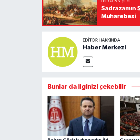
EDITÖRÜN SEÇTIĞI
Sadrazamın Ş
Muharebesi
EDITÖR HAKKINDA
Haber Merkezi
Bunlar da ilginizi çekebilir