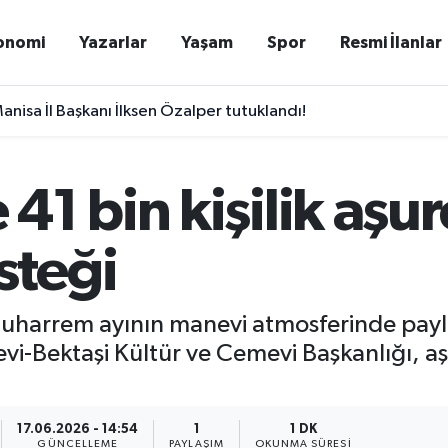
onomi
Yazarlar
Yaşam
Spor
Resmi İlanlar
anisa İl Başkanı İlksen Özalper tutuklandı!
1 bin kişilik aşur
steği
 muharrem ayının manevi atmosferinde pay
vi-Bektaşi Kültür ve Cemevi Başkanlığı, a
17.06.2026 - 14:54
1
1 DK
GÜNCELLEME
PAYLAŞIM
OKUNMA SÜRESI