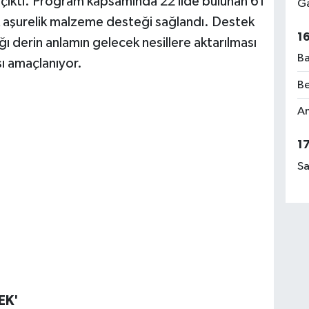
 çıktı. Program kapsamında 22 ilde bulunan 61
Ga
lik aşurelik malzeme desteği sağlandı. Destek
1
ı derin anlamın gelecek nesillere aktarılması
Ba
ı amaçlanıyor.
Be
Am
1
Sa
EK'