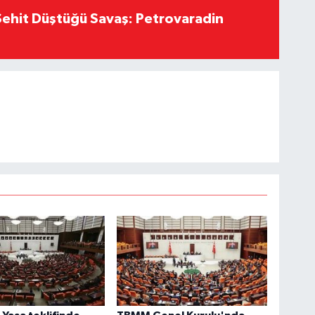
ehit Düştüğü Savaş: Petrovaradin