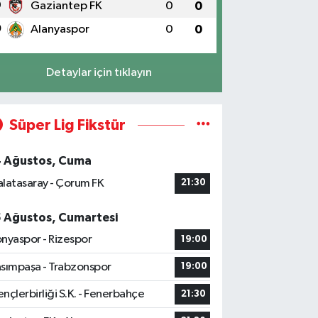
9
Gaziantep FK
0
0
0
Alanyaspor
0
0
Detaylar için tıklayın
Süper Lig Fikstür
4 Ağustos, Cuma
latasaray - Çorum FK
21:30
5 Ağustos, Cumartesi
nyaspor - Rizespor
19:00
sımpaşa - Trabzonspor
19:00
nçlerbirliği S.K. - Fenerbahçe
21:30