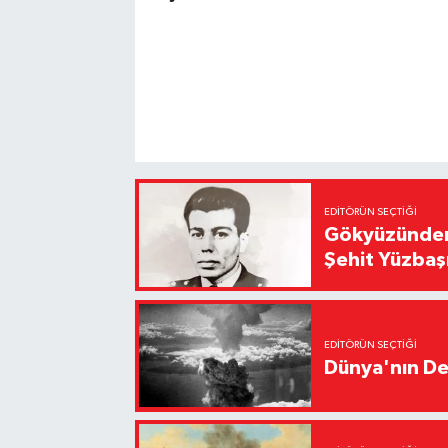
EDITÖRÜN SEÇTIĞI
Gökyüzünden 
Şehit Yüzbaş
EDITÖRÜN SEÇTIĞI
Dünya'nın De