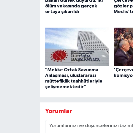
Bakan Gürlek duyurdu: İki
Çerçeve 
ölüm vakasında gerçek
gözler p
ortaya çıkarıldı
Meclis't
"Mekke Ortak Savunma
'Çerçeve
Anlaşması, uluslararası
komisy
müttefiklik taahhütleriyle
çelişmemektedir"
Yorumlar