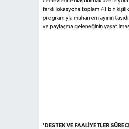
cemevlerine ulaştırılmak üzere yola
farklı lokasyona toplam 41 bin kişi
programıyla muharrem ayının taşıdığ
ve paylaşma geleneğinin yaşatılmas
'DESTEK VE FAALİYETLER SÜREC