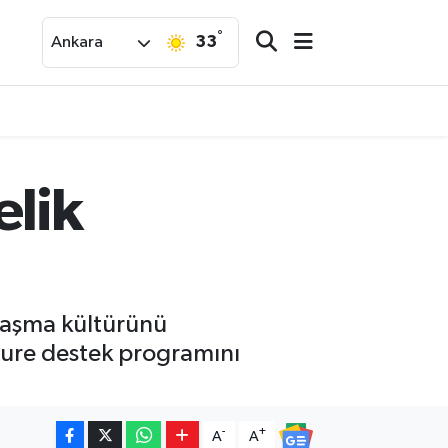
°
33
Ankara
elik
laşma kültürünü
şure destek programını
-
+
A
A