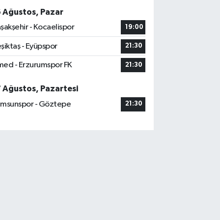
6 Ağustos, Pazar
şakşehir - Kocaelispor
19:00
şiktaş - Eyüpspor
21:30
ed - Erzurumspor FK
21:30
7 Ağustos, Pazartesi
msunspor - Göztepe
21:30