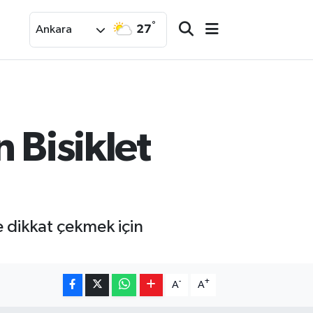
°
27
Ankara
 Bisiklet
e dikkat çekmek için
-
+
A
A