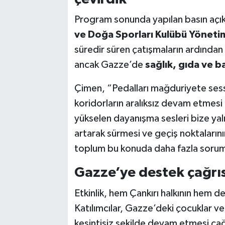
Program sonunda yapılan basın aç
ve Doğa Sporları Kulübü Yöneti
süredir süren çatışmaların ardından
ancak Gazze’de
sağlık, gıda ve b
Çimen, “Pedalları mağduriyete sess
koridorların aralıksız devam etmesi
yükselen dayanışma sesleri bize yal
artarak sürmesi ve geçiş noktalarını
toplum bu konuda daha fazla sorumlu
Gazze’ye destek çağrıs
Etkinlik, hem Çankırı halkının hem de
Katılımcılar, Gazze’deki çocuklar ve 
kesintisiz şekilde devam etmesi ça