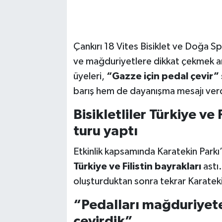
Çankırı 18 Vites Bisiklet ve Doğa S
ve mağduriyetlere dikkat çekmek ama
üyeleri,
“Gazze için pedal çevir”
barış hem de dayanışma mesajı verd
Bisikletliler Türkiye ve 
turu yaptı
Etkinlik kapsamında Karatekin Parkı’n
Türkiye ve Filistin bayrakları
astı.
oluşturduktan sonra tekrar Karatek
“Pedalları mağduriyete
çevirdik”