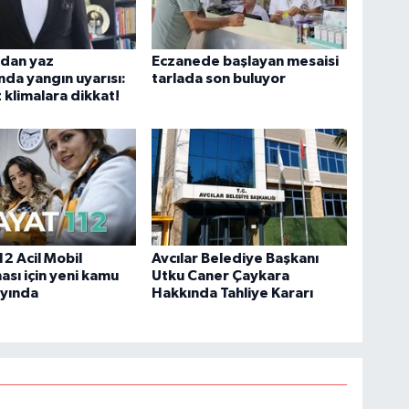
dan yaz
Eczanede başlayan mesaisi
ında yangın uyarısı:
tarlada son buluyor
 klimalara dikkat!
2 Acil Mobil
Avcılar Belediye Başkanı
sı için yeni kamu
Utku Caner Çaykara
ayında
Hakkında Tahliye Kararı