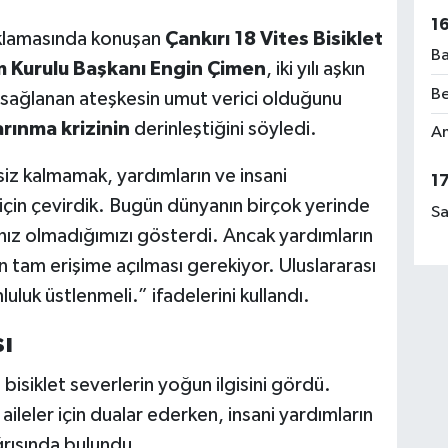
1
ıklamasında konuşan
Çankırı 18 Vites Bisiklet
Ba
m Kurulu Başkanı Engin Çimen
, iki yılı aşkın
Be
 sağlanan ateşkesin umut verici olduğunu
arınma krizinin
derinleştiğini söyledi.
Am
iz kalmamak, yardımların ve insani
1
 için çevirdik. Bugün dünyanın birçok yerinde
Sa
nız olmadığımızı gösterdi. Ancak yardımların
n tam erişime açılması gerekiyor. Uluslararası
luk üstlenmeli.” ifadelerini kullandı.
ı
 bisiklet severlerin yoğun ilgisini gördü.
aileler için dualar ederken, insani yardımların
ğrısında bulundu.