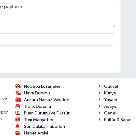
Nöbetçi Eczaneler
Güncel
Hava Durumu
Künye
i ve
Ankara Namaz Vakitleri
Yaşam
.
Trafik Durumu
Asayiş
 spor
Puan Durumu ve Fikstür
Genel
p
Tüm Manşetler
Kültür & Sanat
Son Dakika Haberleri
Haber Arşivi