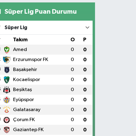
Süper Lig Puan Durumu
Süper Lig
#
Takım
O
P
1
Amed
0
0
2
Erzurumspor FK
0
0
3
Başakşehir
0
0
4
Kocaelispor
0
0
5
Beşiktaş
0
0
6
Eyüpspor
0
0
7
Galatasaray
0
0
8
Çorum FK
0
0
9
Gaziantep FK
0
0