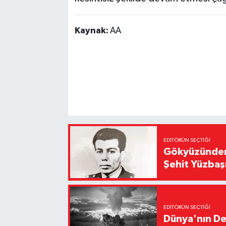
Kaynak:
AA
EDITÖRÜN SEÇTIĞI
Gökyüzünden 
Şehit Yüzbaş
EDITÖRÜN SEÇTIĞI
Dünya'nın De