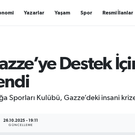
onomi
Yazarlar
Yaşam
Spor
Resmi İlanlar
azze’ye Destek İçin
endi
oğa Sporları Kulübü, Gazze’deki insani kriz
26.10.2025 - 19:11
GÜNCELLEME