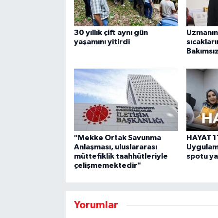
30 yıllık çift aynı gün
Uzmanın
yaşamını yitirdi
sıcaklar
Bakımsız
"Mekke Ortak Savunma
HAYAT 11
Anlaşması, uluslararası
Uygulama
müttefiklik taahhütleriyle
spotu y
çelişmemektedir"
Yorumlar