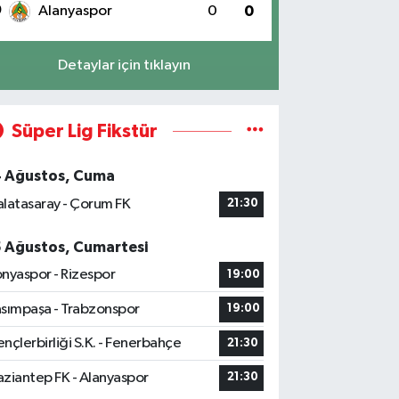
0
Alanyaspor
0
0
Detaylar için tıklayın
Süper Lig Fikstür
4 Ağustos, Cuma
latasaray - Çorum FK
21:30
5 Ağustos, Cumartesi
nyaspor - Rizespor
19:00
sımpaşa - Trabzonspor
19:00
nçlerbirliği S.K. - Fenerbahçe
21:30
ziantep FK - Alanyaspor
21:30