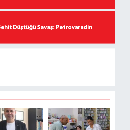
ehit Düştüğü Savaş: Petrovaradin