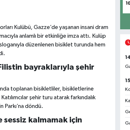
1
porları Kulübü, Gazze’de yaşanan insani dram
cıyla anlamlı bir etkinliğe imza attı. Kulüp
sloganıyla düzenlenen bisiklet turunda hem
i.
1
Filistin bayraklarıyla şehir
Ga
1
da toplanan bisikletliler, bisikletlerine
Ko
 Katılımcılar şehir turu atarak farkındalık
Ka
in Parkı’na döndü.
Ge
 sessiz kalmamak için
Ga