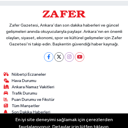
Zafer Gazetesi, Ankara'dan son dakika haberleri ve güncel
gelişmeleri anında okuyucularıyla paylaşır. Ankara'nın en önemli
olayları, siyaset, ekonomi, spor ve kültürel gelişmeler için Zafer
Gazetesi'ni takip edin. Başkentin güvendiği haber kaynağı.
Nöbetçi Eczaneler
Hava Durumu
Ankara Namaz Vakitleri
Trafik Durumu
Puan Durumu ve Fikstür
Tüm Manşetler
Son Dakika Haberleri
Haber Arşivi
En iyi site deneyimi sağlamak için çerezlerden
faydalanıyoruz. Detaylar için lütfen tıklayın.