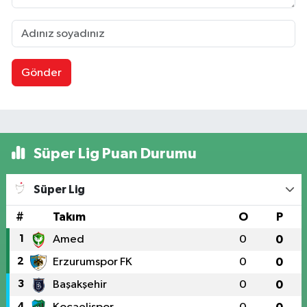
Gönder
Süper Lig Puan Durumu
Süper Lig
#
Takım
O
P
1
Amed
0
0
2
Erzurumspor FK
0
0
3
Başakşehir
0
0
4