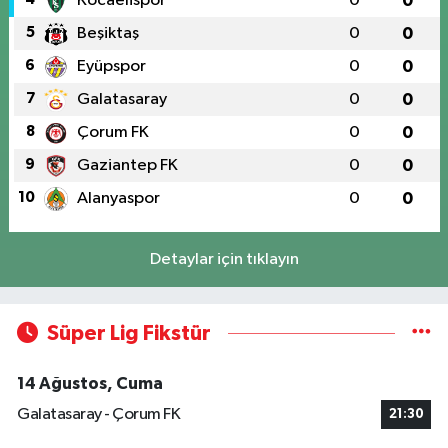
Kocaelispor
0
0
5
Beşiktaş
0
0
6
Eyüpspor
0
0
7
Galatasaray
0
0
8
Çorum FK
0
0
9
Gaziantep FK
0
0
10
Alanyaspor
0
0
Detaylar için tıklayın
Süper Lig Fikstür
14 Ağustos, Cuma
Galatasaray - Çorum FK
21:30