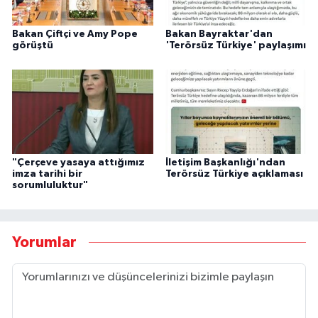
Bakan Çiftçi ve Amy Pope
Bakan Bayraktar'dan
görüştü
'Terörsüz Türkiye' paylaşımı
"Çerçeve yasaya attığımız
İletişim Başkanlığı'ndan
imza tarihi bir
Terörsüz Türkiye açıklaması
sorumluluktur"
Yorumlar