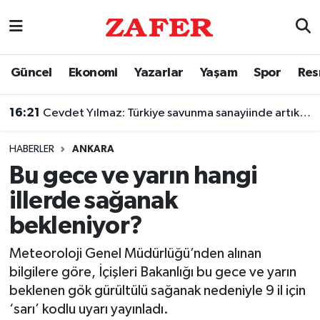
Nöbetçi Eczaneler
Güncel
Ekonomi
Yazarlar
Yaşam
Spor
Res
Hava Durumu
16:21
Cevdet Yılmaz: Türkiye savunma sanayiinde artık küresel bir oyuncu
Ankara Namaz Vakitleri
HABERLER
ANKARA
Trafik Durumu
Bu gece ve yarın hangi
illerde sağanak
Süper Lig Puan Durumu ve Fikstür
bekleniyor?
Tüm Manşetler
Meteoroloji Genel Müdürlüğü’nden alınan
bilgilere göre, İçişleri Bakanlığı bu gece ve yarın
Son Dakika Haberleri
beklenen gök gürültülü sağanak nedeniyle 9 il için
‘sarı’ kodlu uyarı yayınladı.
Haber Arşivi