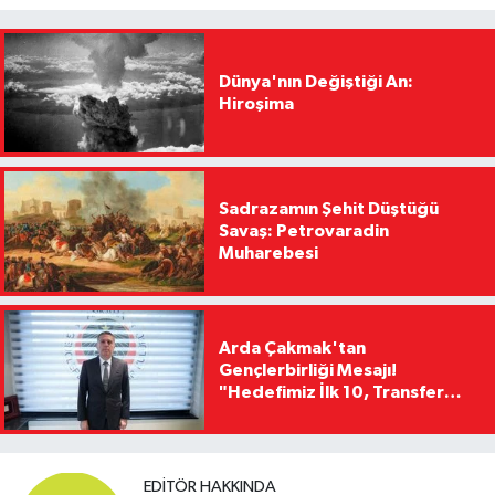
Dünya'nın Değiştiği An:
Hiroşima
Sadrazamın Şehit Düştüğü
Savaş: Petrovaradin
Muharebesi
Arda Çakmak'tan
Gençlerbirliği Mesajı!
"Hedefimiz İlk 10, Transfer
Yasağını Kısa Sürede
Kaldıracağız"
EDITÖR HAKKINDA