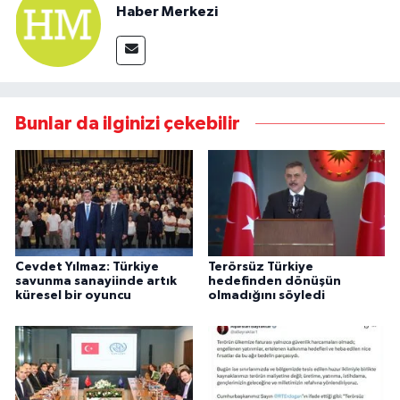
Haber Merkezi
Bunlar da ilginizi çekebilir
Cevdet Yılmaz: Türkiye
Terörsüz Türkiye
savunma sanayiinde artık
hedefinden dönüşün
küresel bir oyuncu
olmadığını söyledi