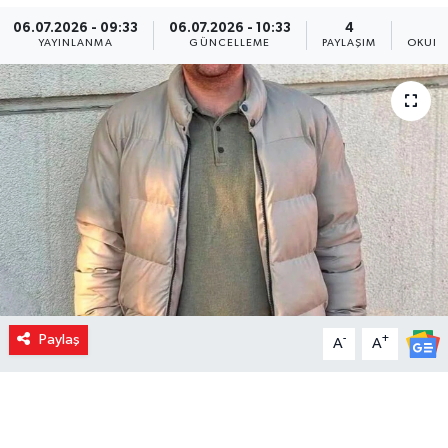
06.07.2026 - 09:33
06.07.2026 - 10:33
4
YAYINLANMA
GÜNCELLEME
PAYLAŞIM
OKUNM
Paylaş
-
+
A
A