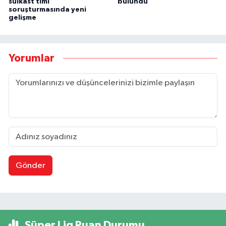
suikast timi
bulundu
soruşturmasında yeni
gelişme
Yorumlar
Gönder
Süper Lig Puan Durumu