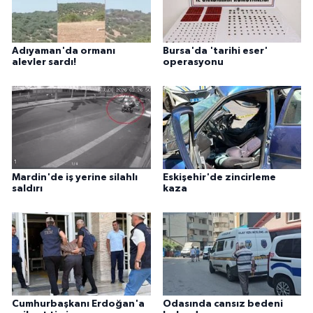
Adıyaman'da ormanı
Bursa'da 'tarihi eser'
alevler sardı!
operasyonu
Mardin'de iş yerine silahlı
Eskişehir'de zincirleme
saldırı
kaza
Cumhurbaşkanı Erdoğan'a
Odasında cansız bedeni