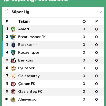
Süper Lig
#
Takım
O
P
1
Amed
0
0
2
Erzurumspor FK
0
0
3
Başakşehir
0
0
4
Kocaelispor
0
0
5
Beşiktaş
0
0
6
Eyüpspor
0
0
7
Galatasaray
0
0
8
Çorum FK
0
0
9
Gaziantep FK
0
0
10
Alanyaspor
0
0