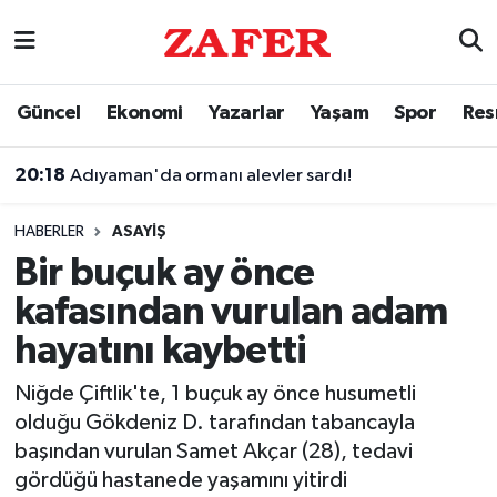
Nöbetçi Eczaneler
Güncel
Ekonomi
Yazarlar
Yaşam
Spor
Res
Hava Durumu
20:18
Adıyaman'da ormanı alevler sardı!
Ankara Namaz Vakitleri
HABERLER
ASAYIŞ
Trafik Durumu
Bir buçuk ay önce
kafasından vurulan adam
Süper Lig Puan Durumu ve Fikstür
hayatını kaybetti
Tüm Manşetler
Niğde Çiftlik'te, 1 buçuk ay önce husumetli
olduğu Gökdeniz D. tarafından tabancayla
Son Dakika Haberleri
başından vurulan Samet Akçar (28), tedavi
gördüğü hastanede yaşamını yitirdi
Haber Arşivi