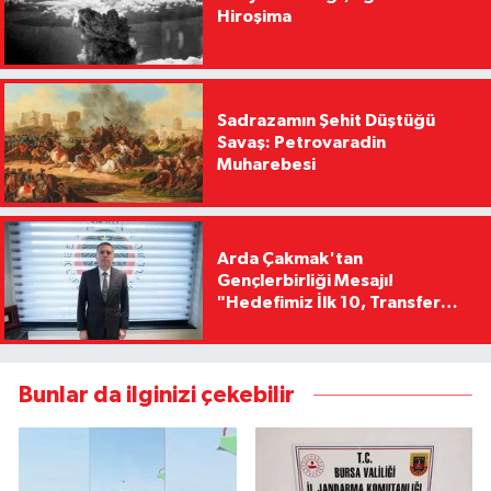
Hiroşima
Sadrazamın Şehit Düştüğü
Savaş: Petrovaradin
Muharebesi
Arda Çakmak'tan
Gençlerbirliği Mesajı!
"Hedefimiz İlk 10, Transfer
Yasağını Kısa Sürede
Kaldıracağız"
Bunlar da ilginizi çekebilir