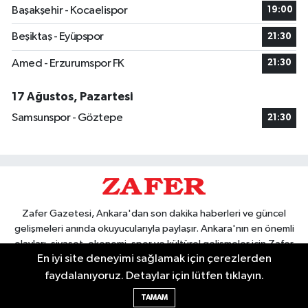
Başakşehir - Kocaelispor
19:00
Beşiktaş - Eyüpspor
21:30
Amed - Erzurumspor FK
21:30
17 Ağustos, Pazartesi
Samsunspor - Göztepe
21:30
Zafer Gazetesi, Ankara'dan son dakika haberleri ve güncel
gelişmeleri anında okuyucularıyla paylaşır. Ankara'nın en önemli
olayları, siyaset, ekonomi, spor ve kültürel gelişmeler için Zafer
En iyi site deneyimi sağlamak için çerezlerden
Gazetesi'ni takip edin. Başkentin güvendiği haber kaynağı.
faydalanıyoruz. Detaylar için lütfen tıklayın.
TAMAM