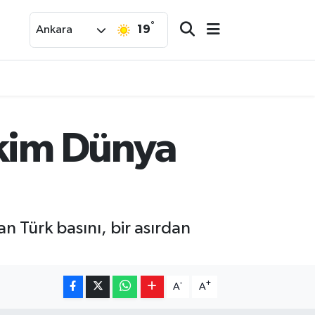
°
19
Ankara
Ekim Dünya
n Türk basını, bir asırdan
-
+
A
A