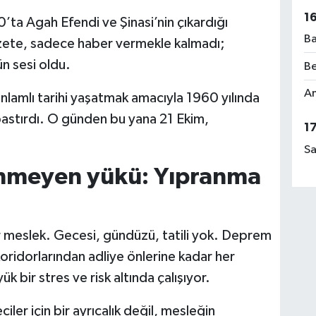
1
0’ta Agah Efendi ve Şinasi’nin çıkardığı
Ba
azete, sadece haber vermekle kalmadı;
n sesi oldu.
Be
Am
nlamlı tarihi yaşatmak amacıyla 1960 yılında
 bastırdı. O günden bu yana 21 Ekim,
1
Sa
ünmeyen yükü: Yıpranma
r meslek. Gecesi, gündüzü, tatili yok. Deprem
oridorlarından adliye önlerine kadar her
 bir stres ve risk altında çalışıyor.
er için bir ayrıcalık değil, mesleğin