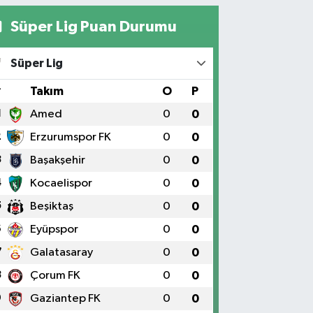
Süper Lig Puan Durumu
Süper Lig
#
Takım
O
P
1
Amed
0
0
2
Erzurumspor FK
0
0
3
Başakşehir
0
0
4
Kocaelispor
0
0
5
Beşiktaş
0
0
6
Eyüpspor
0
0
7
Galatasaray
0
0
8
Çorum FK
0
0
9
Gaziantep FK
0
0