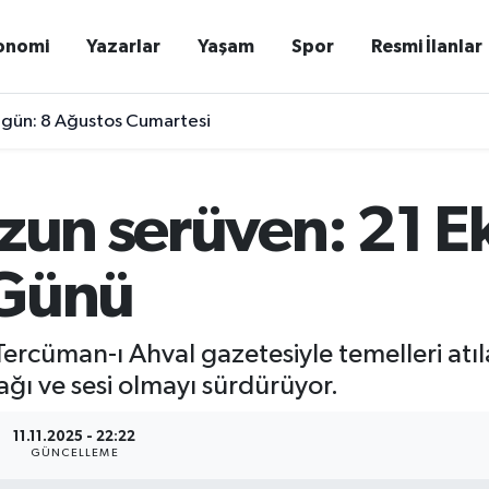
onomi
Yazarlar
Yaşam
Spor
Resmi İlanlar
Bugün: 8 Ağustos Cumartesi
uzun serüven: 21 
 Günü
rcüman-ı Ahval gazetesiyle temelleri atıla
ağı ve sesi olmayı sürdürüyor.
11.11.2025 - 22:22
GÜNCELLEME