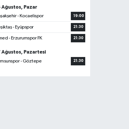
6 Ağustos, Pazar
şakşehir - Kocaelispor
19:00
şiktaş - Eyüpspor
21:30
ed - Erzurumspor FK
21:30
7 Ağustos, Pazartesi
msunspor - Göztepe
21:30