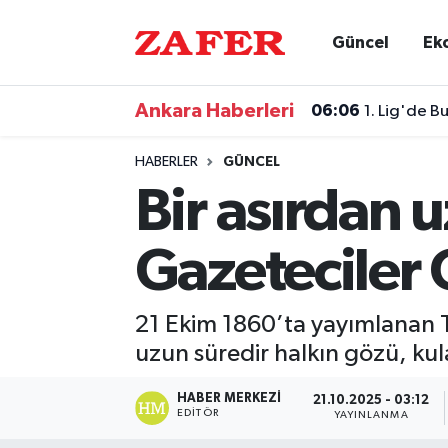
Güncel
Ek
Nöbetçi Eczaneler
Ankara Haberleri
06:06
1. Lig'de 
Hava Durumu
HABERLER
GÜNCEL
Ankara Namaz Vakitleri
Bir asırdan 
Trafik Durumu
Gazeteciler
Süper Lig Puan Durumu ve Fikstür
21 Ekim 1860’ta yayımlanan Te
Tüm Manşetler
uzun süredir halkın gözü, kul
Son Dakika Haberleri
HABER MERKEZI
21.10.2025 - 03:12
EDITÖR
YAYINLANMA
Haber Arşivi