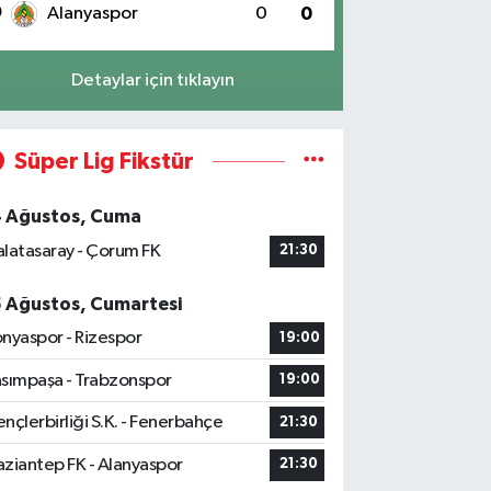
0
Alanyaspor
0
0
Detaylar için tıklayın
Süper Lig Fikstür
4 Ağustos, Cuma
latasaray - Çorum FK
21:30
5 Ağustos, Cumartesi
nyaspor - Rizespor
19:00
sımpaşa - Trabzonspor
19:00
nçlerbirliği S.K. - Fenerbahçe
21:30
ziantep FK - Alanyaspor
21:30