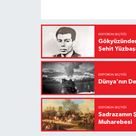
EDITÖRÜN SEÇTIĞI
Gökyüzünden 
Şehit Yüzbaş
EDITÖRÜN SEÇTIĞI
Dünya'nın De
EDITÖRÜN SEÇTIĞI
Sadrazamın Ş
Muharebesi