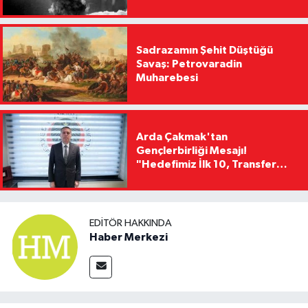
Sadrazamın Şehit Düştüğü
Savaş: Petrovaradin
Muharebesi
Arda Çakmak'tan
Gençlerbirliği Mesajı!
"Hedefimiz İlk 10, Transfer
Yasağını Kısa Sürede
Kaldıracağız"
EDITÖR HAKKINDA
Haber Merkezi