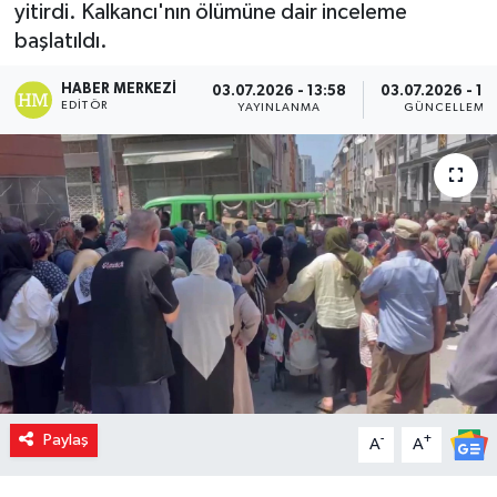
yitirdi. Kalkancı'nın ölümüne dair inceleme
başlatıldı.
HABER MERKEZI
03.07.2026 - 13:58
03.07.2026 - 14
EDITÖR
YAYINLANMA
GÜNCELLEME
Paylaş
-
+
A
A