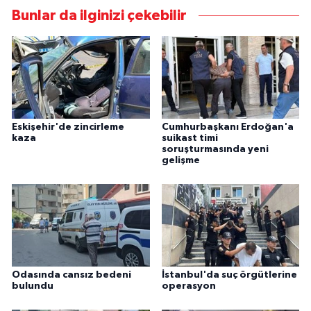
Bunlar da ilginizi çekebilir
Eskişehir'de zincirleme
Cumhurbaşkanı Erdoğan'a
kaza
suikast timi
soruşturmasında yeni
gelişme
Odasında cansız bedeni
İstanbul'da suç örgütlerine
bulundu
operasyon