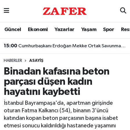
Nöbetçi Eczaneler
Güncel
Ekonomi
Yazarlar
Yaşam
Spor
Res
Hava Durumu
15:00
Cumhurbaşkanı Erdoğan Mekke Ortak Savunma Anlaşması'nı imzaladı
Ankara Namaz Vakitleri
HABERLER
ASAYIŞ
Trafik Durumu
Binadan kafasına beton
parçası düşen kadın
Süper Lig Puan Durumu ve Fikstür
hayatını kaybetti
Tüm Manşetler
İstanbul Bayrampaşa'da, apartman girişinde
oturan Fatma Kalkancı (54), binanın 3'üncü
Son Dakika Haberleri
katından kopan beton parçasının başına isabet
etmesi sonucu kaldırıldığı hastanede yaşamını
Haber Arşivi