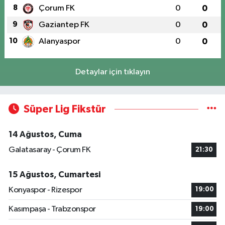
8
Çorum FK
0
0
9
Gaziantep FK
0
0
10
Alanyaspor
0
0
Detaylar için tıklayın
Süper Lig Fikstür
14 Ağustos, Cuma
Galatasaray - Çorum FK
21:30
15 Ağustos, Cumartesi
Konyaspor - Rizespor
19:00
Kasımpaşa - Trabzonspor
19:00