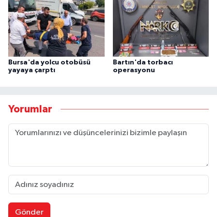
Bursa'da yolcu otobüsü
Bartın'da torbacı
yayaya çarptı
operasyonu
Yorumlar
Gönder