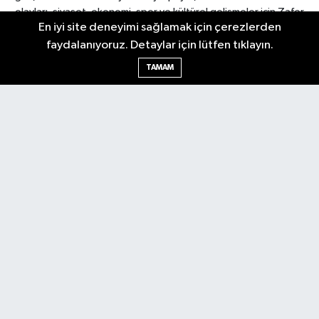
olayları, siyaset, ekonomi, spor ve kültürel gelişmeler için Zafer
En iyi site deneyimi sağlamak için çerezlerden
Gazetesi'ni takip edin. Başkentin güvendiği haber kaynağı.
faydalanıyoruz. Detaylar için lütfen tıklayın.
TAMAM
Nöbetçi Eczaneler
Hava Durumu
Ankara Namaz Vakitleri
Trafik Durumu
Puan Durumu ve Fikstür
Tüm Manşetler
Son Dakika Haberleri
Haber Arşivi
Güncel
Ekonomi
Künye
Yazarlar
Yaşam
Spor
Asayiş
Bilim & Teknoloji
Genel
Gündem
Kültür & Sanat
Magazin