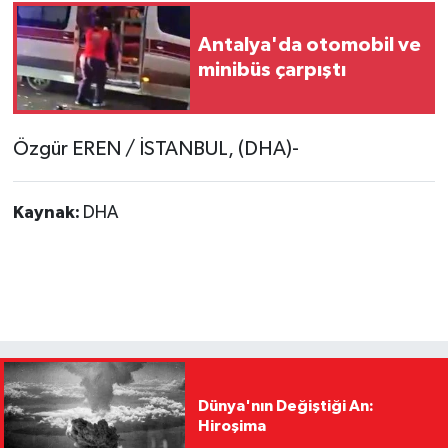
Antalya'da otomobil ve
minibüs çarpıştı
Özgür EREN / İSTANBUL, (DHA)-
Kaynak:
DHA
Dünya'nın Değiştiği An:
Hiroşima