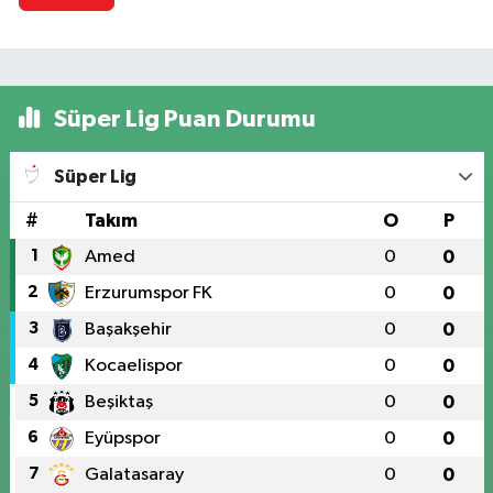
Süper Lig Puan Durumu
Süper Lig
#
Takım
O
P
1
Amed
0
0
2
Erzurumspor FK
0
0
3
Başakşehir
0
0
4
Kocaelispor
0
0
5
Beşiktaş
0
0
6
Eyüpspor
0
0
7
Galatasaray
0
0