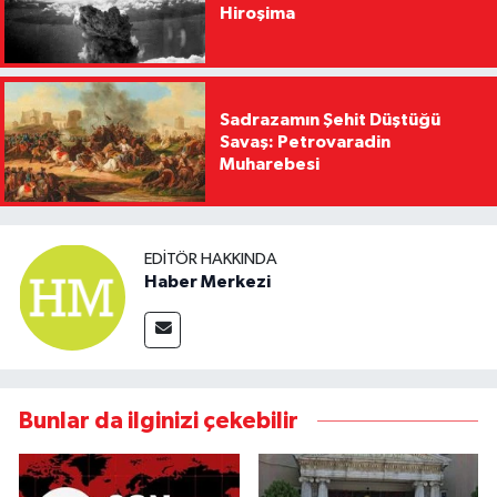
Hiroşima
Sadrazamın Şehit Düştüğü
Savaş: Petrovaradin
Muharebesi
EDITÖR HAKKINDA
Haber Merkezi
Bunlar da ilginizi çekebilir