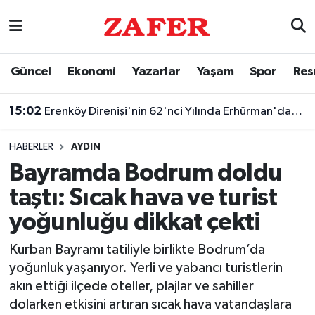
Nöbetçi Eczaneler
Güncel
Ekonomi
Yazarlar
Yaşam
Spor
Res
Hava Durumu
15:02
Erenköy Direnişi'nin 62'nci Yılında Erhürman'dan Barış Vurgusu
Ankara Namaz Vakitleri
HABERLER
AYDIN
Trafik Durumu
Bayramda Bodrum doldu
taştı: Sıcak hava ve turist
Süper Lig Puan Durumu ve Fikstür
yoğunluğu dikkat çekti
Tüm Manşetler
Kurban Bayramı tatiliyle birlikte Bodrum’da
yoğunluk yaşanıyor. Yerli ve yabancı turistlerin
Son Dakika Haberleri
akın ettiği ilçede oteller, plajlar ve sahiller
dolarken etkisini artıran sıcak hava vatandaşlara
Haber Arşivi