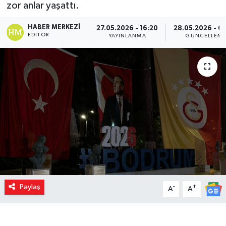
zor anlar yaşattı.
HABER MERKEZI
27.05.2026 - 16:20
28.05.2026 - 0
EDITÖR
YAYINLANMA
GÜNCELLEM
Paylaş
-
+
A
A