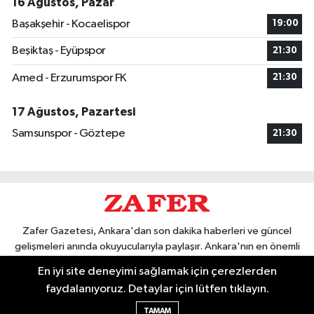
16 Ağustos, Pazar
Başakşehir - Kocaelispor
19:00
Beşiktaş - Eyüpspor
21:30
Amed - Erzurumspor FK
21:30
17 Ağustos, Pazartesi
Samsunspor - Göztepe
21:30
Zafer Gazetesi, Ankara'dan son dakika haberleri ve güncel
gelişmeleri anında okuyucularıyla paylaşır. Ankara'nın en önemli
olayları, siyaset, ekonomi, spor ve kültürel gelişmeler için Zafer
En iyi site deneyimi sağlamak için çerezlerden
Gazetesi'ni takip edin. Başkentin güvendiği haber kaynağı.
faydalanıyoruz. Detaylar için lütfen tıklayın.
TAMAM