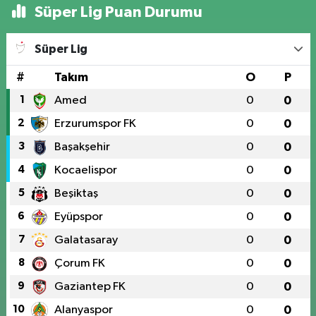
Süper Lig Puan Durumu
Süper Lig
#
Takım
O
P
1
Amed
0
0
2
Erzurumspor FK
0
0
3
Başakşehir
0
0
4
Kocaelispor
0
0
5
Beşiktaş
0
0
6
Eyüpspor
0
0
7
Galatasaray
0
0
8
Çorum FK
0
0
9
Gaziantep FK
0
0
10
Alanyaspor
0
0