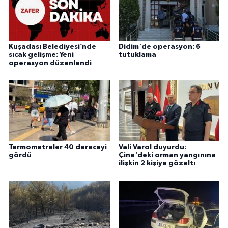
Kuşadası Belediyesi’nde
Didim'de operasyon: 6
sıcak gelişme: Yeni
tutuklama
operasyon düzenlendi
Termometreler 40 dereceyi
Vali Varol duyurdu:
gördü
Çine'deki orman yangınına
ilişkin 2 kişiye gözaltı