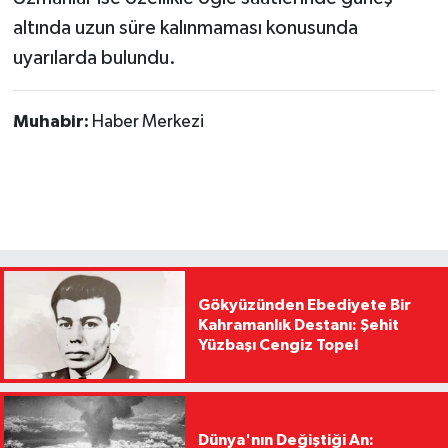
altında uzun süre kalınmaması konusunda
uyarılarda bulundu.
Muhabir:
Haber Merkezi
Gökyüzünden Ebediyete Bir
Kahramanlık Destanı: Şehit
Yüzbaşı Cengiz Topel
Dünya'nın Değiştiği An: