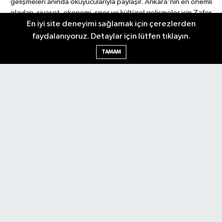
gelişmeleri anında okuyucularıyla paylaşır. Ankara'nın en önemli
olayları, siyaset, ekonomi, spor ve kültürel gelişmeler için Zafer
En iyi site deneyimi sağlamak için çerezlerden
Gazetesi'ni takip edin. Başkentin güvendiği haber kaynağı.
faydalanıyoruz. Detaylar için lütfen tıklayın.
TAMAM
Nöbetçi Eczaneler
Hava Durumu
Ankara Namaz Vakitleri
Trafik Durumu
Puan Durumu ve Fikstür
Tüm Manşetler
Son Dakika Haberleri
Haber Arşivi
Güncel
Ekonomi
Künye
Yazarlar
Yaşam
Spor
Asayiş
Bilim & Teknoloji
Genel
Gündem
Kültür & Sanat
Magazin