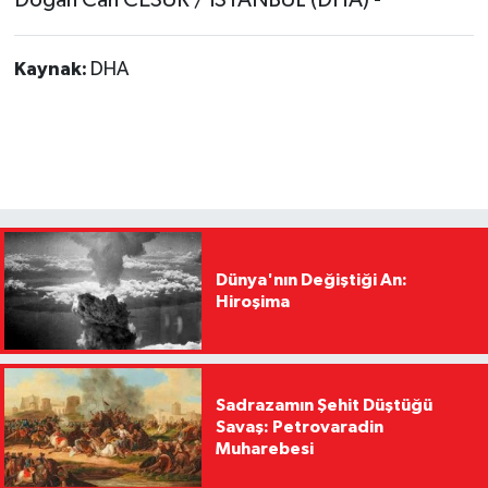
Kaynak:
DHA
Dünya'nın Değiştiği An:
Hiroşima
Sadrazamın Şehit Düştüğü
Savaş: Petrovaradin
Muharebesi