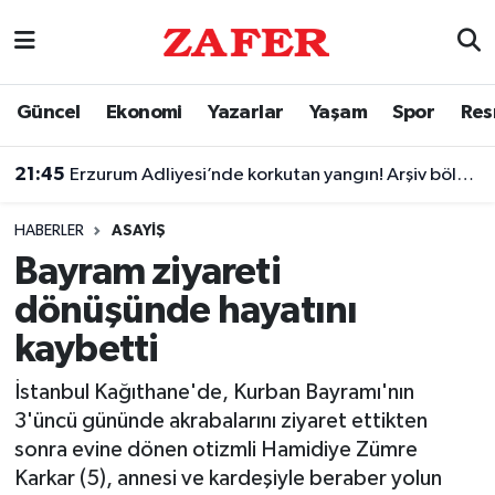
Nöbetçi Eczaneler
Güncel
Ekonomi
Yazarlar
Yaşam
Spor
Res
Hava Durumu
21:45
Erzurum Adliyesi’nde korkutan yangın! Arşiv bölümünü duman kapladı
Ankara Namaz Vakitleri
HABERLER
ASAYIŞ
Trafik Durumu
Bayram ziyareti
dönüşünde hayatını
Süper Lig Puan Durumu ve Fikstür
kaybetti
Tüm Manşetler
İstanbul Kağıthane'de, Kurban Bayramı'nın
3'üncü gününde akrabalarını ziyaret ettikten
Son Dakika Haberleri
sonra evine dönen otizmli Hamidiye Zümre
Karkar (5), annesi ve kardeşiyle beraber yolun
Haber Arşivi