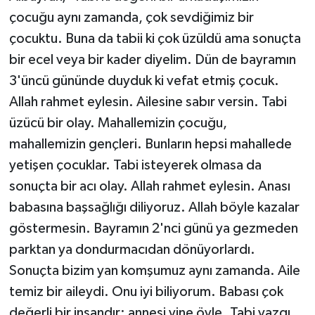
çocuğu aynı zamanda, çok sevdiğimiz bir
çocuktu. Buna da tabii ki çok üzüldü ama sonuçta
bir ecel veya bir kader diyelim. Dün de bayramın
3'üncü gününde duyduk ki vefat etmiş çocuk.
Allah rahmet eylesin. Ailesine sabır versin. Tabi
üzücü bir olay. Mahallemizin çocuğu,
mahallemizin gençleri. Bunların hepsi mahallede
yetişen çocuklar. Tabi isteyerek olmasa da
sonuçta bir acı olay. Allah rahmet eylesin. Anası
babasına başsağlığı diliyoruz. Allah böyle kazalar
göstermesin. Bayramın 2'nci günü ya gezmeden
parktan ya dondurmacıdan dönüyorlardı.
Sonuçta bizim yan komşumuz aynı zamanda. Aile
temiz bir aileydi. Onu iyi biliyorum. Babası çok
değerli bir insandır; annesi yine öyle. Tabi yazgı