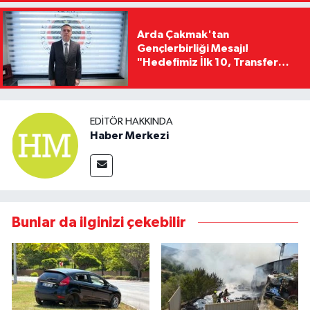
Arda Çakmak'tan
Gençlerbirliği Mesajı!
"Hedefimiz İlk 10, Transfer
Yasağını Kısa Sürede
Kaldıracağız"
EDITÖR HAKKINDA
Haber Merkezi
Bunlar da ilginizi çekebilir