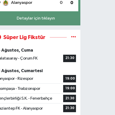
0
Alanyaspor
0
0
Detaylar için tıklayın
Süper Lig Fikstür
4 Ağustos, Cuma
latasaray - Çorum FK
21:30
5 Ağustos, Cumartesi
nyaspor - Rizespor
19:00
sımpaşa - Trabzonspor
19:00
nçlerbirliği S.K. - Fenerbahçe
21:30
ziantep FK - Alanyaspor
21:30