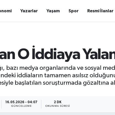
onomi
Yazarlar
Yaşam
Spor
Resmi İlanlar
tan O İddiaya Yala
ı, bazı medya organlarında ve sosyal medy
nündeki iddiaların tamamen asılsız olduğu
esiyle başlatılan soruşturmada gözaltına al
16.05.2026 - 04:07
2 DK
GÜNCELLEME
OKUNMA SÜRESI