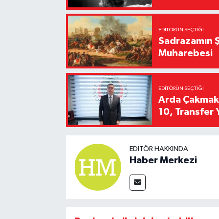
EDITÖRÜN SEÇTIĞI
Sadrazamın Ş
Muharebesi
EDITÖRÜN SEÇTIĞI
Arda Çakmak't
10, Transfer 
EDITÖR HAKKINDA
Haber Merkezi