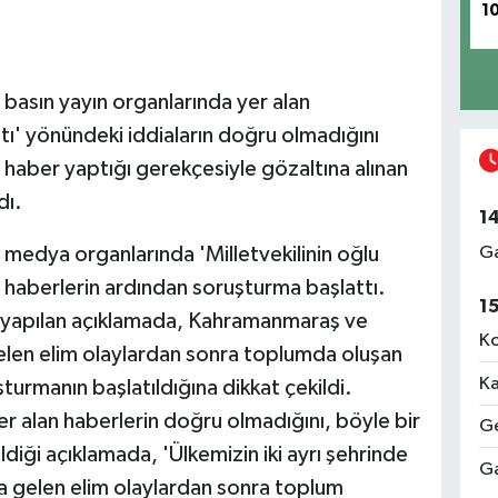
1
 basın yayın organlarında yer alan
astı' yönündeki iddiaların doğru olmadığını
in haber yaptığı gerekçesiyle gözaltına alınan
dı.
1
Ga
 medya organlarında 'Milletvekilinin oğlu
an haberlerin ardından soruşturma başlattı.
1
in yapılan açıklamada, Kahramanmaraş ve
Ko
elen elim olaylardan sonra toplumda oluşan
Ka
urmanın başlatıldığına dikkat çekildi.
 alan haberlerin doğru olmadığını, böyle bir
Ge
diği açıklamada, 'Ülkemizin iki ayrı şehrinde
Ga
 gelen elim olaylardan sonra toplum