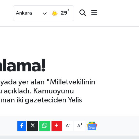
°
29
Ankara
nlama!
ada yer alan "Milletvekilinin
nu açıkladı. Kamuoyunu
ınan iki gazeteciden Yelis
-
+
A
A