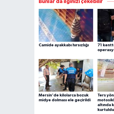
Bunlar da ilginizi çekebilir
Camide ayakkabı hırsızlığı
71 kentt
operasy
Mersin'de kilolarca bozuk
Ters yö
midye dolması ele geçirildi
motosikl
altında 
kurtuldu