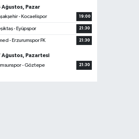
6 Ağustos, Pazar
şakşehir - Kocaelispor
19:00
şiktaş - Eyüpspor
21:30
ed - Erzurumspor FK
21:30
7 Ağustos, Pazartesi
msunspor - Göztepe
21:30