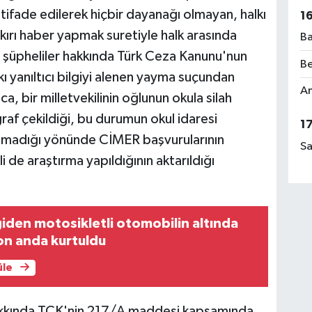
tifade edilerek hiçbir dayanağı olmayan, halkı
1
ykırı haber yapmak suretiyle halk arasında
Ba
 şüpheliler hakkında Türk Ceza Kanunu'nun
Be
yanıltıcı bilgiyi alenen yayma suçundan
Am
ca, bir milletvekilinin oğlunun okula silah
ğraf çekildiği, bu durumun okul idaresi
1
pılmadığı yönünde CİMER başvurularının
Sa
i de araştırma yapıldığının aktarıldığı
iden motosikletli otomobilin altında
on anda kurtuldu
üle
hakkında TCK'nin 217/A maddesi kapsamında