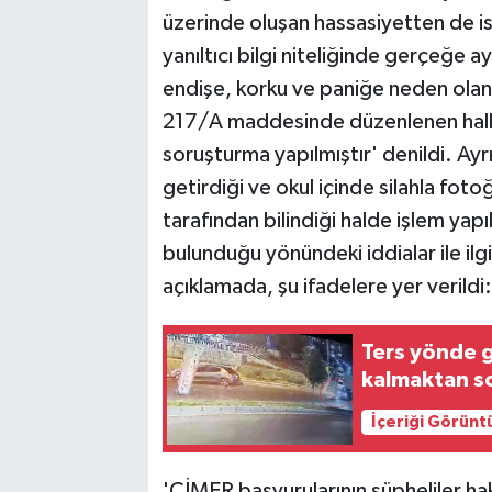
üzerinde oluşan hassasiyetten de is
yanıltıcı bilgi niteliğinde gerçeğe a
endişe, korku ve paniğe neden olan
217/A maddesinde düzenlenen halkı 
soruşturma yapılmıştır' denildi. Ayrı
getirdiği ve okul içinde silahla foto
tarafından bilindiği halde işlem ya
bulunduğu yönündeki iddialar ile ilgil
açıklamada, şu ifadelere yer verildi:
Ters yönde g
kalmaktan s
İçeriği Görünt
'CİMER başvurularının şüpheliler 