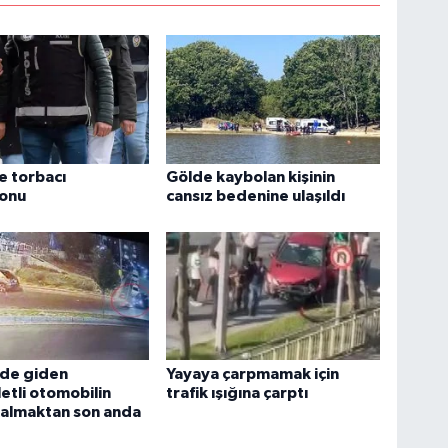
e torbacı
Gölde kaybolan kişinin
onu
cansız bedenine ulaşıldı
nde giden
Yayaya çarpmamak için
etli otomobilin
trafik ışığına çarptı
kalmaktan son anda