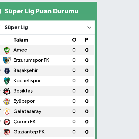
Süper Lig Puan Durumu
Süper Lig
#
Takım
O
P
1
Amed
0
0
2
Erzurumspor FK
0
0
3
Başakşehir
0
0
4
Kocaelispor
0
0
5
Beşiktaş
0
0
6
Eyüpspor
0
0
7
Galatasaray
0
0
8
Çorum FK
0
0
9
Gaziantep FK
0
0