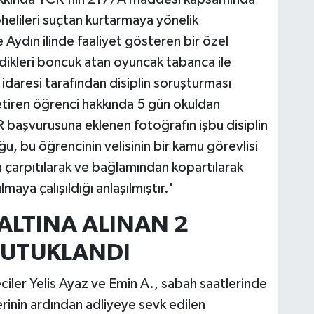
elileri suçtan kurtarmaya yönelik
 Aydın ilinde faaliyet gösteren bir özel
rdikleri boncuk atan oyuncak tabanca ile
ul idaresi tarafından disiplin soruşturması
etiren öğrenci hakkında 5 gün okuldan
R başvurusuna eklenen fotoğrafın işbu disiplin
, bu öğrencinin velisinin bir kamu görevlisi
ın çarpıtılarak ve bağlamından kopartılarak
aya çalışıldığı anlaşılmıştır.'
ZALTINA ALINAN 2
TUTUKLANDI
eciler Yelis Ayaz ve Emin A., sabah saatlerinde
erinin ardından adliyeye sevk edilen