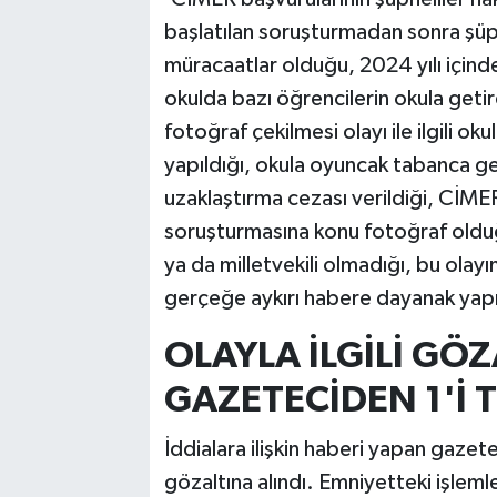
başlatılan soruşturmadan sonra şüph
müracaatlar olduğu, 2024 yılı içinde
okulda bazı öğrencilerin okula geti
fotoğraf çekilmesi olayı ile ilgili ok
yapıldığı, okula oyuncak tabanca g
uzaklaştırma cezası verildiği, CİME
soruşturmasına konu fotoğraf olduğu
ya da milletvekili olmadığı, bu olay
gerçeğe aykırı habere dayanak yapılm
OLAYLA İLGİLİ GÖ
GAZETECİDEN 1'İ 
İddialara ilişkin haberi yapan gazet
gözaltına alındı. Emniyetteki işleml