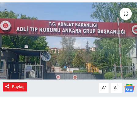
Paylaş
-
+
A
A