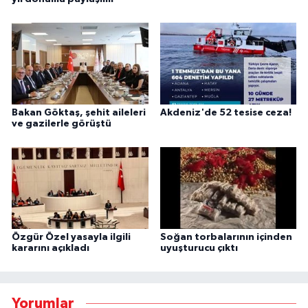
Bakan Göktaş, şehit aileleri
Akdeniz'de 52 tesise ceza!
ve gazilerle görüştü
Özgür Özel yasayla ilgili
Soğan torbalarının içinden
kararını açıkladı
uyuşturucu çıktı
Yorumlar