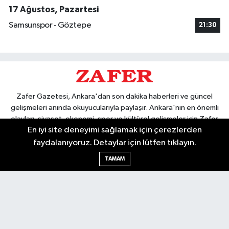
17 Ağustos, Pazartesi
Samsunspor - Göztepe
21:30
Zafer Gazetesi, Ankara'dan son dakika haberleri ve güncel
gelişmeleri anında okuyucularıyla paylaşır. Ankara'nın en önemli
olayları, siyaset, ekonomi, spor ve kültürel gelişmeler için Zafer
En iyi site deneyimi sağlamak için çerezlerden
Gazetesi'ni takip edin. Başkentin güvendiği haber kaynağı.
faydalanıyoruz. Detaylar için lütfen tıklayın.
TAMAM
Nöbetçi Eczaneler
Hava Durumu
Ankara Namaz Vakitleri
Trafik Durumu