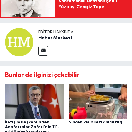
Kahramanlık Destanı: Şehit
Yüzbaşı Cengiz Topel
EDITÖR HAKKINDA
Haber Merkezi
Bunlar da ilginizi çekebilir
İletişim Başkanı'ndan
Sincan'da bilezik hırsızlığı
Anafartalar Zaferi'nin 111.
yıl dönümü paylaşımı