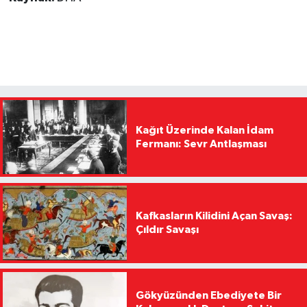
Kağıt Üzerinde Kalan İdam
Fermanı: Sevr Antlaşması
Kafkasların Kilidini Açan Savaş:
Çıldır Savaşı
Gökyüzünden Ebediyete Bir