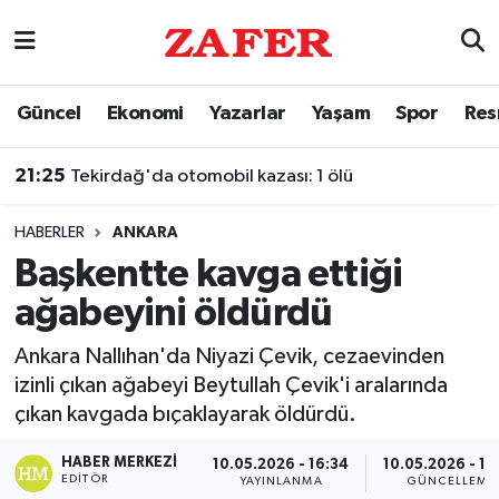
Nöbetçi Eczaneler
Güncel
Ekonomi
Yazarlar
Yaşam
Spor
Res
Hava Durumu
21:25
Tekirdağ'da otomobil kazası: 1 ölü
Ankara Namaz Vakitleri
HABERLER
ANKARA
Trafik Durumu
Başkentte kavga ettiği
ağabeyini öldürdü
Süper Lig Puan Durumu ve Fikstür
Ankara Nallıhan'da Niyazi Çevik, cezaevinden
Tüm Manşetler
izinli çıkan ağabeyi Beytullah Çevik'i aralarında
çıkan kavgada bıçaklayarak öldürdü.
Son Dakika Haberleri
HABER MERKEZI
10.05.2026 - 16:34
10.05.2026 - 16
Haber Arşivi
EDITÖR
YAYINLANMA
GÜNCELLEME