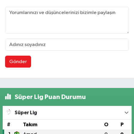
Gönder
Süper Lig Puan Durumu
Süper Lig
#
Takım
O
P