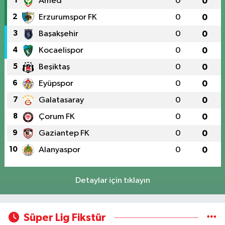
1
Amed
0
0
2
Erzurumspor FK
0
0
3
Başakşehir
0
0
4
Kocaelispor
0
0
5
Beşiktaş
0
0
6
Eyüpspor
0
0
7
Galatasaray
0
0
8
Çorum FK
0
0
9
Gaziantep FK
0
0
10
Alanyaspor
0
0
Detaylar için tıklayın
Süper Lig Fikstür