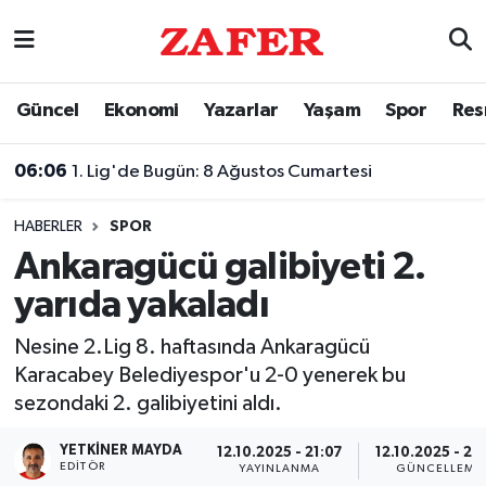
Nöbetçi Eczaneler
Güncel
Ekonomi
Yazarlar
Yaşam
Spor
Res
Hava Durumu
06:06
1. Lig'de Bugün: 8 Ağustos Cumartesi
Ankara Namaz Vakitleri
HABERLER
SPOR
Trafik Durumu
Ankaragücü galibiyeti 2.
yarıda yakaladı
Süper Lig Puan Durumu ve Fikstür
Nesine 2.Lig 8. haftasında Ankaragücü
Tüm Manşetler
Karacabey Belediyespor'u 2-0 yenerek bu
sezondaki 2. galibiyetini aldı.
Son Dakika Haberleri
YETKINER MAYDA
12.10.2025 - 21:07
12.10.2025 - 22
Haber Arşivi
EDITÖR
YAYINLANMA
GÜNCELLEME