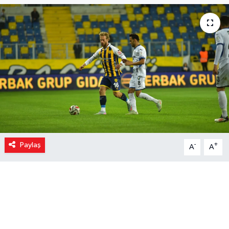
Paylaş
-
+
A
A