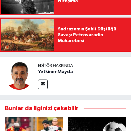
Hiroşima
Sadrazamın Şehit Düştüğü
Savaş: Petrovaradin
Muharebesi
EDITÖR HAKKINDA
Yetkiner Mayda
Bunlar da ilginizi çekebilir