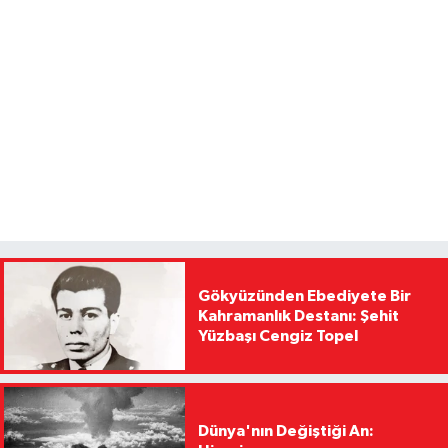
Gökyüzünden Ebediyete Bir
Kahramanlık Destanı: Şehit
Yüzbaşı Cengiz Topel
Dünya'nın Değiştiği An: