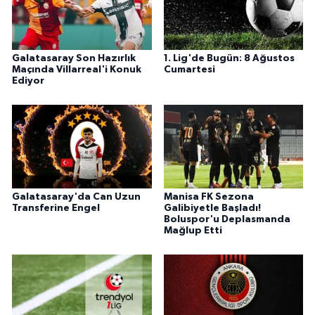
Galatasaray Son Hazırlık
1. Lig'de Bugün: 8 Ağustos
Maçında Villarreal'i Konuk
Cumartesi
Ediyor
Galatasaray'da Can Uzun
Manisa FK Sezona
Transferine Engel
Galibiyetle Başladı!
Boluspor'u Deplasmanda
Mağlup Etti