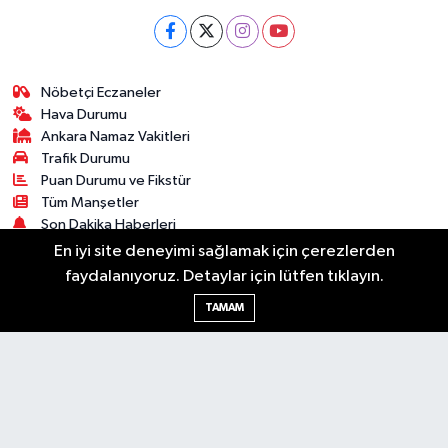
Nöbetçi Eczaneler
Hava Durumu
Ankara Namaz Vakitleri
Trafik Durumu
Puan Durumu ve Fikstür
Tüm Manşetler
Son Dakika Haberleri
Haber Arşivi
En iyi site deneyimi sağlamak için çerezlerden
faydalanıyoruz. Detaylar için lütfen tıklayın.
Güncel
Ekonomi
Künye
Yazarlar
Yaşam
TAMAM
Spor
Asayiş
Bilim & Teknoloji
Genel
Gündem
Kültür & Sanat
Magazin
RSS
Copyright © 2025. Her hakkı saklıdır.