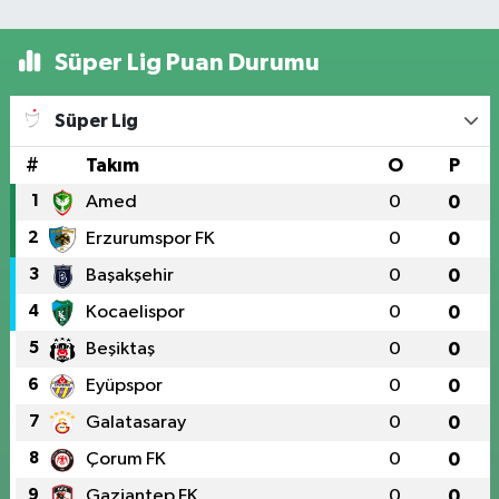
Süper Lig Puan Durumu
Süper Lig
#
Takım
O
P
1
Amed
0
0
2
Erzurumspor FK
0
0
3
Başakşehir
0
0
4
Kocaelispor
0
0
5
Beşiktaş
0
0
6
Eyüpspor
0
0
7
Galatasaray
0
0
8
Çorum FK
0
0
9
Gaziantep FK
0
0