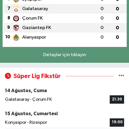
7
Galatasaray
0
0
8
Çorum FK
0
0
9
Gaziantep FK
0
0
10
Alanyaspor
0
0
Detaylar için tıklayın
Süper Lig Fikstür
14 Ağustos, Cuma
Galatasaray - Çorum FK
21:30
15 Ağustos, Cumartesi
Konyaspor - Rizespor
19:00