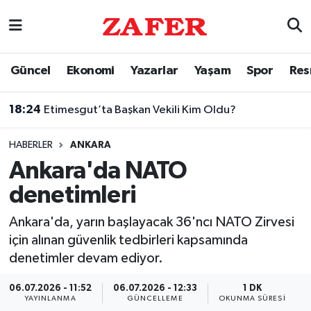
Nöbetçi Eczaneler
Güncel
Ekonomi
Yazarlar
Yaşam
Spor
Res
Hava Durumu
18:24
Etimesgut’ta Başkan Vekili Kim Oldu?
Ankara Namaz Vakitleri
HABERLER
ANKARA
Trafik Durumu
Ankara'da NATO
denetimleri
Süper Lig Puan Durumu ve Fikstür
Ankara'da, yarın başlayacak 36'ncı NATO Zirvesi
Tüm Manşetler
için alınan güvenlik tedbirleri kapsamında
denetimler devam ediyor.
Son Dakika Haberleri
06.07.2026 - 11:52
06.07.2026 - 12:33
1 DK
Haber Arşivi
YAYINLANMA
GÜNCELLEME
OKUNMA SÜRESI