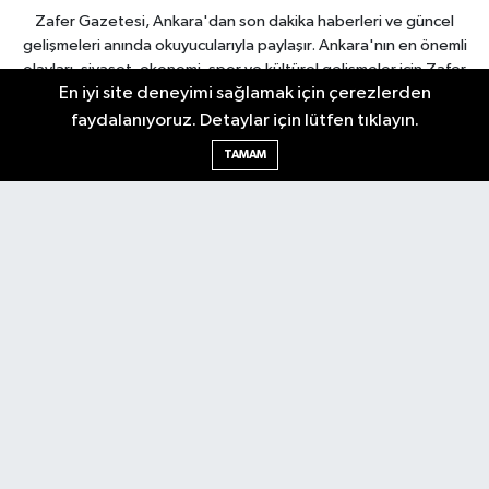
Zafer Gazetesi, Ankara'dan son dakika haberleri ve güncel
gelişmeleri anında okuyucularıyla paylaşır. Ankara'nın en önemli
olayları, siyaset, ekonomi, spor ve kültürel gelişmeler için Zafer
En iyi site deneyimi sağlamak için çerezlerden
Gazetesi'ni takip edin. Başkentin güvendiği haber kaynağı.
faydalanıyoruz. Detaylar için lütfen tıklayın.
TAMAM
Nöbetçi Eczaneler
Hava Durumu
Ankara Namaz Vakitleri
Trafik Durumu
Puan Durumu ve Fikstür
Tüm Manşetler
Son Dakika Haberleri
Haber Arşivi
Güncel
Ekonomi
Künye
Yazarlar
Yaşam
Spor
Asayiş
Bilim & Teknoloji
Genel
Gündem
Kültür & Sanat
Magazin