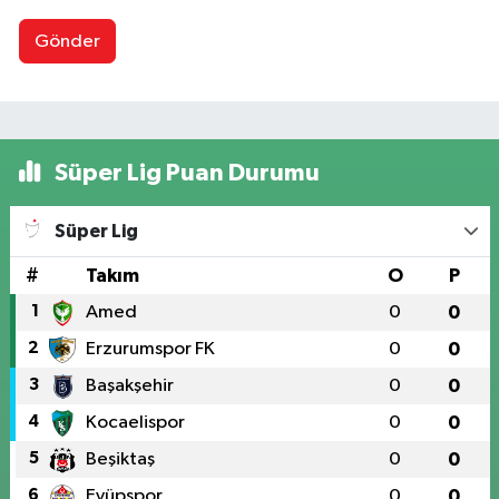
Gönder
Süper Lig Puan Durumu
Süper Lig
#
Takım
O
P
1
Amed
0
0
2
Erzurumspor FK
0
0
3
Başakşehir
0
0
4
Kocaelispor
0
0
5
Beşiktaş
0
0
6
Eyüpspor
0
0