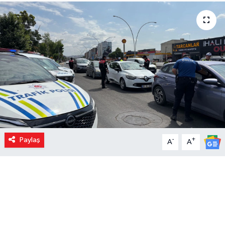
Paylaş
-
+
A
A