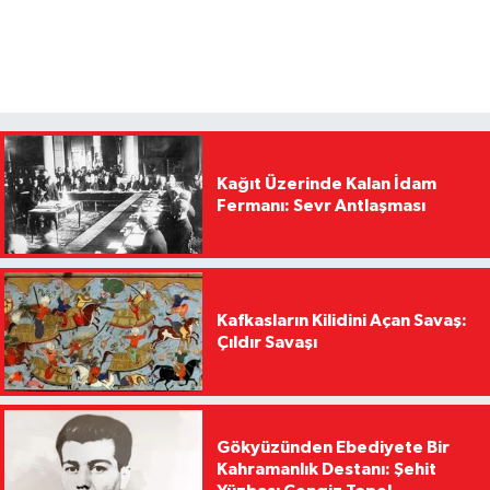
Kağıt Üzerinde Kalan İdam
Fermanı: Sevr Antlaşması
Kafkasların Kilidini Açan Savaş:
Çıldır Savaşı
Gökyüzünden Ebediyete Bir
Kahramanlık Destanı: Şehit