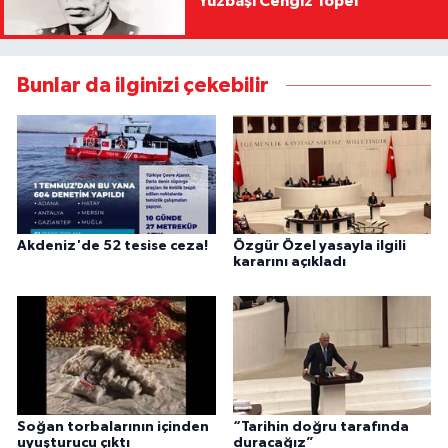
Yüzbaşı Cengiz Topel
Bunlar da ilginizi çekebilir
Akdeniz'de 52 tesise ceza!
Özgür Özel yasayla ilgili
kararını açıkladı
Soğan torbalarının içinden
“Tarihin doğru tarafında
uyuşturucu çıktı
duracağız”