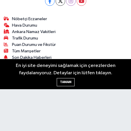
Nöbetçi Eczaneler
Hava Durumu
Ankara Namaz Vakitleri
Trafik Durumu
Puan Durumu ve Fikstür
Tüm Manşetler
Son Dakika Haberleri
Haber Arşivi
En iyi site deneyimi sağlamak için çerezlerden
faydalanıyoruz. Detaylar için lütfen tıklayın.
Güncel
Ekonomi
Künye
Yazarlar
Yaşam
TAMAM
Spor
Asayiş
Bilim & Teknoloji
Genel
Gündem
Kültür & Sanat
Magazin
RSS
Copyright © 2025. Her hakkı saklıdır.