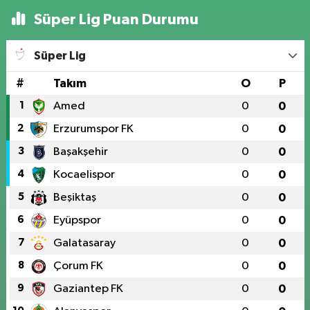
Süper Lig Puan Durumu
Süper Lig
#
Takım
O
P
1
Amed
0
0
2
Erzurumspor FK
0
0
3
Başakşehir
0
0
4
Kocaelispor
0
0
5
Beşiktaş
0
0
6
Eyüpspor
0
0
7
Galatasaray
0
0
8
Çorum FK
0
0
9
Gaziantep FK
0
0