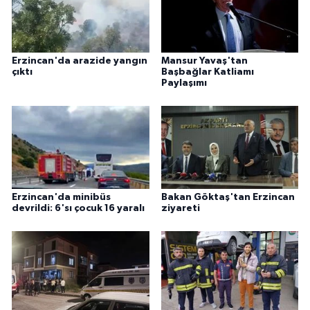
Erzincan'da arazide yangın
Mansur Yavaş'tan
çıktı
Başbağlar Katliamı
Paylaşımı
Erzincan'da minibüs
Bakan Göktaş'tan Erzincan
devrildi: 6'sı çocuk 16 yaralı
ziyareti