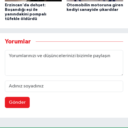
Erzincan'da dehşet:
Otomobilin motoruna giren
Boşandığı eşi ile
kediyi sanayide çıkardılar
yanındakini pompalı
tüfekle öldürdü
Yorumlar
Gönder