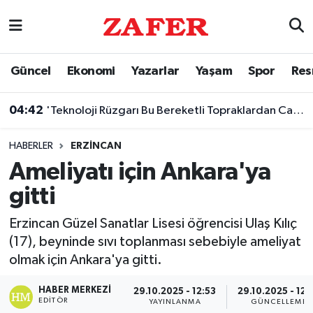
Nöbetçi Eczaneler
Güncel
Ekonomi
Yazarlar
Yaşam
Spor
Res
Hava Durumu
04:42
'Teknoloji Rüzgarı Bu Bereketli Topraklardan Canlanacak'
Ankara Namaz Vakitleri
HABERLER
ERZINCAN
Trafik Durumu
Ameliyatı için Ankara'ya
gitti
Süper Lig Puan Durumu ve Fikstür
Erzincan Güzel Sanatlar Lisesi öğrencisi Ulaş Kılıç
Tüm Manşetler
(17), beyninde sıvı toplanması sebebiyle ameliyat
olmak için Ankara'ya gitti.
Son Dakika Haberleri
HABER MERKEZI
29.10.2025 - 12:53
29.10.2025 - 12:
Haber Arşivi
EDITÖR
YAYINLANMA
GÜNCELLEME