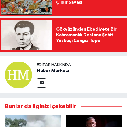
Çıldır Savaşı
Gökyüzünden Ebediyete Bir
Kahramanlık Destanı: Şehit
Yüzbaşı Cengiz Topel
EDITÖR HAKKINDA
Haber Merkezi
Bunlar da ilginizi çekebilir