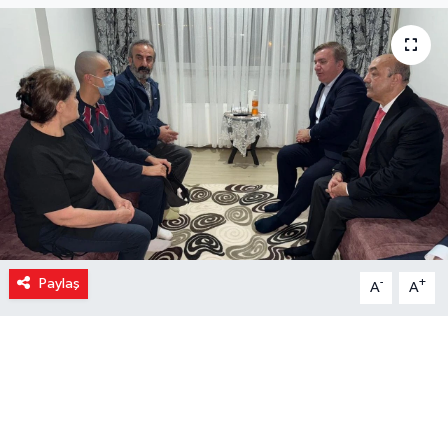
Paylaş
-
+
A
A