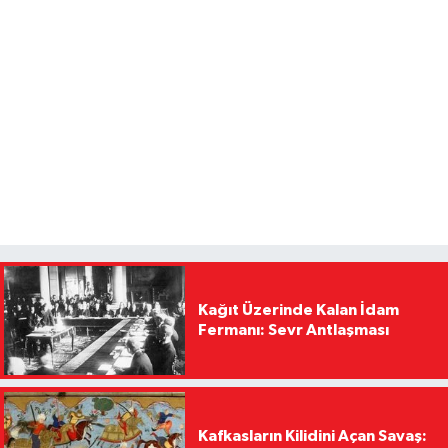
Kağıt Üzerinde Kalan İdam
Fermanı: Sevr Antlaşması
Kafkasların Kilidini Açan Savaş: