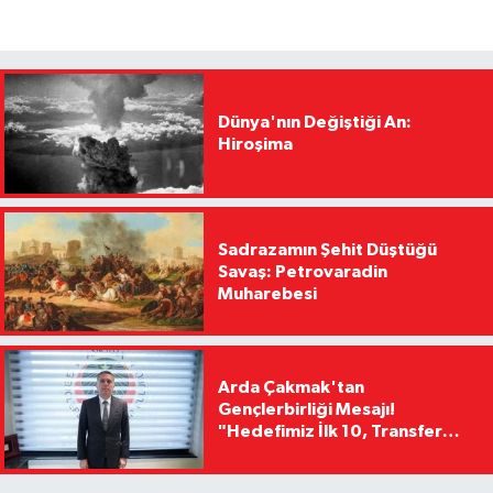
Dünya'nın Değiştiği An:
Hiroşima
Sadrazamın Şehit Düştüğü
Savaş: Petrovaradin
Muharebesi
Arda Çakmak'tan
Gençlerbirliği Mesajı!
"Hedefimiz İlk 10, Transfer
Yasağını Kısa Sürede
Kaldıracağız"