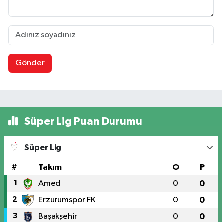
Gönder
Süper Lig Puan Durumu
Süper Lig
#
Takım
O
P
1
Amed
0
0
2
Erzurumspor FK
0
0
3
Başakşehir
0
0