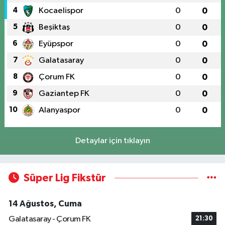
4
Kocaelispor
0
0
5
Beşiktaş
0
0
6
Eyüpspor
0
0
7
Galatasaray
0
0
8
Çorum FK
0
0
9
Gaziantep FK
0
0
10
Alanyaspor
0
0
Detaylar için tıklayın
Süper Lig Fikstür
14 Ağustos, Cuma
Galatasaray - Çorum FK
21:30