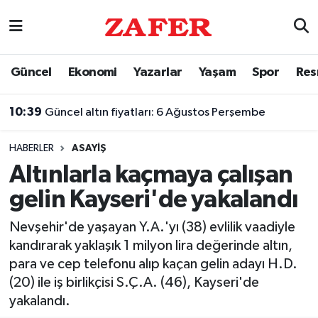
Nöbetçi Eczaneler
Güncel
Ekonomi
Yazarlar
Yaşam
Spor
Res
Hava Durumu
10:39
Güncel altın fiyatları: 6 Ağustos Perşembe
Ankara Namaz Vakitleri
HABERLER
ASAYIŞ
Trafik Durumu
Altınlarla kaçmaya çalışan
gelin Kayseri'de yakalandı
Süper Lig Puan Durumu ve Fikstür
Nevşehir'de yaşayan Y.A.'yı (38) evlilik vaadiyle
Tüm Manşetler
kandırarak yaklaşık 1 milyon lira değerinde altın,
para ve cep telefonu alıp kaçan gelin adayı H.D.
Son Dakika Haberleri
(20) ile iş birlikçisi S.Ç.A. (46), Kayseri'de
yakalandı.
Haber Arşivi