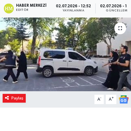
HABER MERKEZI
02.07.2026 - 12:52
02.07.2026 - 13
EDITÖR
YAYINLANMA
GÜNCELLEME
Paylaş
-
+
A
A