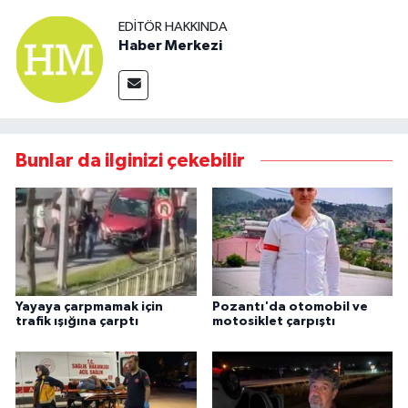
EDITÖR HAKKINDA
Haber Merkezi
Bunlar da ilginizi çekebilir
Yayaya çarpmamak için
Pozantı'da otomobil ve
trafik ışığına çarptı
motosiklet çarpıştı