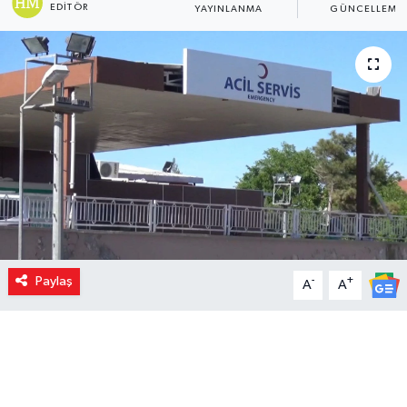
EDITÖR
YAYINLANMA
GÜNCELLEME
Paylaş
-
+
A
A