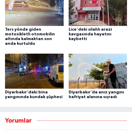
Ters yönde giden
Lice'deki silahlı arazi
motosikletli otomobilin
kavgasında hayatını
altında kalmaktan son
kaybetti
anda kurtuldu
Diyarbakır'daki bina
Diyarbakır'da anız yangını
yangınında kundak şüphesi
hafriyat alanına sıçradı
Yorumlar