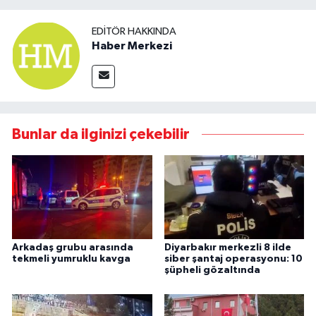
EDITÖR HAKKINDA
Haber Merkezi
Bunlar da ilginizi çekebilir
Arkadaş grubu arasında
Diyarbakır merkezli 8 ilde
tekmeli yumruklu kavga
siber şantaj operasyonu: 10
şüpheli gözaltında