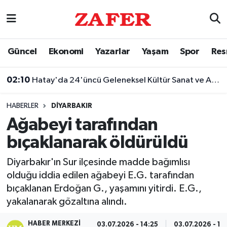
Nöbetçi Eczaneler
Güncel
Ekonomi
Yazarlar
Yaşam
Spor
Res
Hava Durumu
02:10
Hatay'da 24'üncü Geleneksel Kültür Sanat ve Aba Güreşi Festivali
Ankara Namaz Vakitleri
HABERLER
DIYARBAKIR
Trafik Durumu
Ağabeyi tarafından
bıçaklanarak öldürüldü
Süper Lig Puan Durumu ve Fikstür
Diyarbakır'ın Sur ilçesinde madde bağımlısı
Tüm Manşetler
olduğu iddia edilen ağabeyi E.G. tarafından
bıçaklanan Erdoğan G., yaşamını yitirdi. E.G.,
Son Dakika Haberleri
yakalanarak gözaltına alındı.
Haber Arşivi
HABER MERKEZI
03.07.2026 - 14:25
03.07.2026 - 14