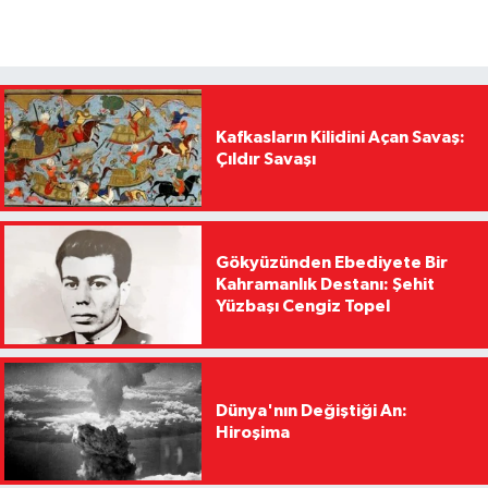
Kafkasların Kilidini Açan Savaş:
Çıldır Savaşı
Gökyüzünden Ebediyete Bir
Kahramanlık Destanı: Şehit
Yüzbaşı Cengiz Topel
Dünya'nın Değiştiği An:
Hiroşima