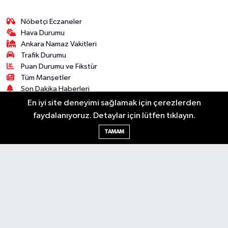
Nöbetçi Eczaneler
Hava Durumu
Ankara Namaz Vakitleri
Trafik Durumu
Puan Durumu ve Fikstür
Tüm Manşetler
Son Dakika Haberleri
Haber Arşivi
En iyi site deneyimi sağlamak için çerezlerden
faydalanıyoruz. Detaylar için lütfen tıklayın.
Güncel
Ekonomi
Künye
Yazarlar
Yaşam
TAMAM
Spor
Asayiş
Bilim & Teknoloji
Genel
Gündem
Kültür & Sanat
Magazin
RSS
Copyright © 2025. Her hakkı saklıdır.