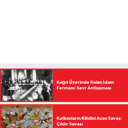
Kağıt Üzerinde Kalan İdam
Fermanı: Sevr Antlaşması
Kafkasların Kilidini Açan Savaş:
Çıldır Savaşı