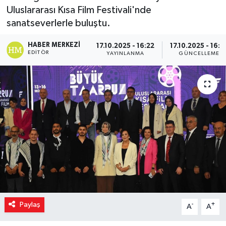
Uluslararası Kısa Film Festivali'nde
sanatseverlerle buluştu.
HABER MERKEZI
17.10.2025 - 16:22
17.10.2025 - 16:2
EDITÖR
YAYINLANMA
GÜNCELLEME
Paylaş
-
+
A
A