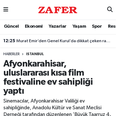
Nöbetçi Eczaneler
Güncel
Ekonomi
Yazarlar
Yaşam
Spor
Res
Hava Durumu
12:25
Murat Emir’den Genel Kurul’da dikkat çeken rapor paylaşımı
Ankara Namaz Vakitleri
HABERLER
ISTANBUL
Trafik Durumu
Afyonkarahisar,
uluslararası kısa film
Süper Lig Puan Durumu ve Fikstür
festivaline ev sahipliği
Tüm Manşetler
yaptı
Son Dakika Haberleri
Sinemacılar, Afyonkarahisar Valiliği ev
sahipliğinde, Anadolu Kültür ve Sanat Meclisi
Haber Arşivi
Derneği tarafından düzenlenen 'Büyük Taarruz 4.