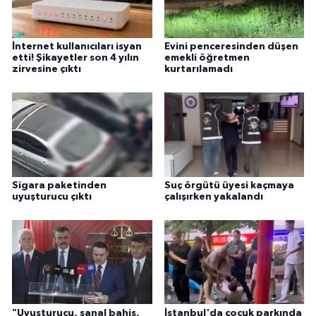
İnternet kullanıcıları isyan
Evini penceresinden düşen
etti! Şikayetler son 4 yılın
emekli öğretmen
zirvesine çıktı
kurtarılamadı
Sigara paketinden
Suç örgütü üyesi kaçmaya
uyuşturucu çıktı
çalışırken yakalandı
"Uyuşturucu, sanal bahis,
İstanbul'da çocuk parkında