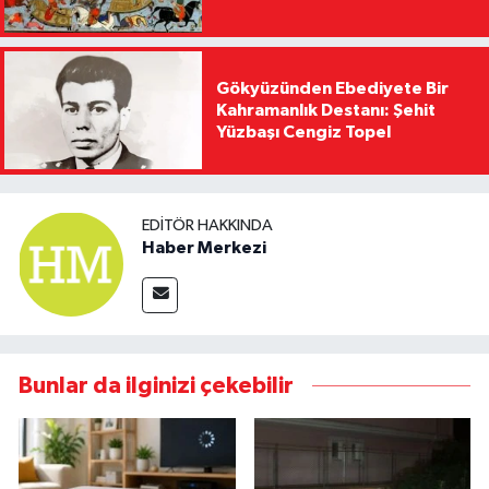
Gökyüzünden Ebediyete Bir
Kahramanlık Destanı: Şehit
Yüzbaşı Cengiz Topel
EDITÖR HAKKINDA
Haber Merkezi
Bunlar da ilginizi çekebilir