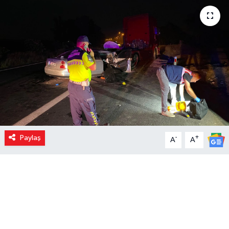
Paylaş
-
+
A
A