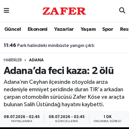
Nöbetçi Eczaneler
Güncel
Ekonomi
Yazarlar
Yaşam
Spor
Res
Hava Durumu
11:46
Park halindeki minibüste yangın çıktı
Ankara Namaz Vakitleri
HABERLER
ADANA
Trafik Durumu
Adana’da feci kaza: 2 ölü
Süper Lig Puan Durumu ve Fikstür
Adana’nın Ceyhan ilçesinde otoyolda arıza
nedeniyle emniyet şeridinde duran TIR'a arkadan
Tüm Manşetler
çarpan otomobilin sürücüsü Zafer Köse ve araçta
bulunan Salih Üstündağ hayatını kaybetti.
Son Dakika Haberleri
08.07.2026 - 02:45
08.07.2026 - 02:45
1 DK
YAYINLANMA
GÜNCELLEME
OKUNMA SÜRESI
Haber Arşivi