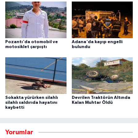
Pozantı'da otomobil ve
Adana'da kayıp engelli
motosiklet çarpıştı
bulundu
Sokakta yürürken silahlı
Devrilen Traktörün Altında
silahlı saldırıda hayatını
Kalan Muhtar Öldü
kaybetti
Yorumlar