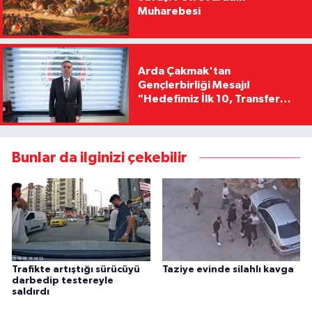
Muharebesi
Arda Çakmak'tan
Gençlerbirliği Mesajı!
"Hedefimiz İlk 10, Transfer
Yasağını Kısa Sürede
Kaldıracağız"
Bunlar da ilginizi çekebilir
Trafikte artıştığı sürücüyü
Taziye evinde silahlı kavga
darbedip testereyle
saldırdı