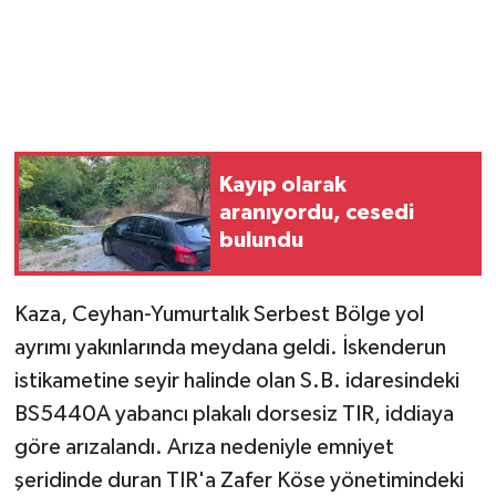
Kayıp olarak
aranıyordu, cesedi
bulundu
Kaza, Ceyhan-Yumurtalık Serbest Bölge yol
ayrımı yakınlarında meydana geldi. İskenderun
istikametine seyir halinde olan S.B. idaresindeki
BS5440A yabancı plakalı dorsesiz TIR, iddiaya
göre arızalandı. Arıza nedeniyle emniyet
şeridinde duran TIR'a Zafer Köse yönetimindeki