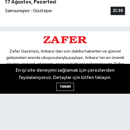
17 Ağustos, Pazartesi
Samsunspor - Göztepe
21:30
Zafer Gazetesi, Ankara'dan son dakika haberleri ve güncel
gelişmeleri anında okuyucularıyla paylaşır. Ankara'nın en önemli
olayları, siyaset, ekonomi, spor ve kültürel gelişmeler için Zafer
En iyi site deneyimi sağlamak için çerezlerden
Gazetesi'ni takip edin. Başkentin güvendiği haber kaynağı.
faydalanıyoruz. Detaylar için lütfen tıklayın.
TAMAM
Nöbetçi Eczaneler
Hava Durumu
Ankara Namaz Vakitleri
Trafik Durumu
Puan Durumu ve Fikstür