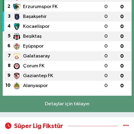
2
Erzurumspor FK
0
0
3
Başakşehir
0
0
4
Kocaelispor
0
0
5
Beşiktaş
0
0
6
Eyüpspor
0
0
7
Galatasaray
0
0
8
Çorum FK
0
0
9
Gaziantep FK
0
0
10
Alanyaspor
0
0
Detaylar için tıklayın
Süper Lig Fikstür