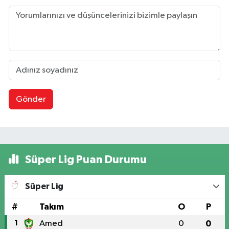
Gönder
Süper Lig Puan Durumu
Süper Lig
#
Takım
O
P
1
Amed
0
0