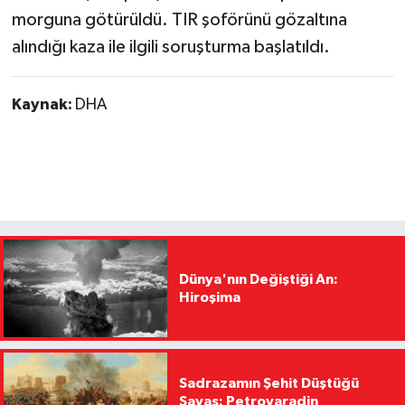
morguna götürüldü. TIR şoförünü gözaltına
alındığı kaza ile ilgili soruşturma başlatıldı.
Kaynak:
DHA
Dünya'nın Değiştiği An:
Hiroşima
Sadrazamın Şehit Düştüğü
Savaş: Petrovaradin