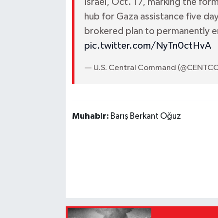
Israel, Oct. 17, marking the for
hub for Gaza assistance five day
brokered plan to permanently 
pic.twitter.com/NyTn0ctHvA
— U.S. Central Command (@CENTC
Muhabir:
Barış Berkant Oğuz