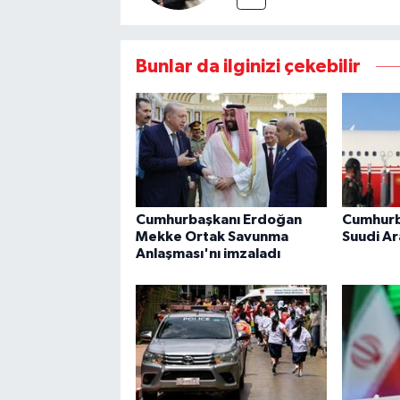
Bunlar da ilginizi çekebilir
Cumhurbaşkanı Erdoğan
Cumhurb
Mekke Ortak Savunma
Suudi Ar
Anlaşması'nı imzaladı