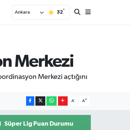
°
32
Ankara
on Merkezi
Koordinasyon Merkezi açtığını
-
+
A
A
Süper Lig Puan Durumu