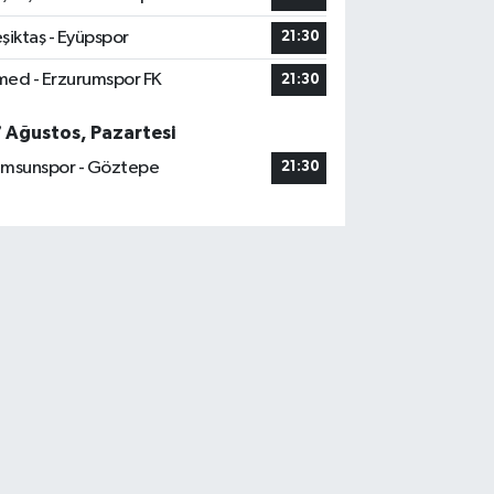
şiktaş - Eyüpspor
21:30
ed - Erzurumspor FK
21:30
7 Ağustos, Pazartesi
msunspor - Göztepe
21:30