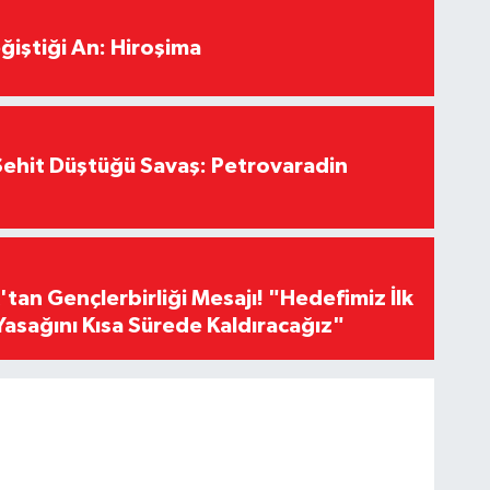
ğiştiği An: Hiroşima
ehit Düştüğü Savaş: Petrovaradin
an Gençlerbirliği Mesajı! "Hedefimiz İlk
Yasağını Kısa Sürede Kaldıracağız"