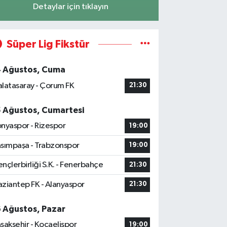
Detaylar için tıklayın
Süper Lig Fikstür
4 Ağustos, Cuma
latasaray - Çorum FK
21:30
5 Ağustos, Cumartesi
nyaspor - Rizespor
19:00
sımpaşa - Trabzonspor
19:00
nçlerbirliği S.K. - Fenerbahçe
21:30
ziantep FK - Alanyaspor
21:30
6 Ağustos, Pazar
şakşehir - Kocaelispor
19:00