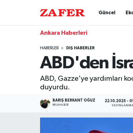
Güncel
Ek
Ankara Haberleri
HABERLER
DIŞ HABERLER
ABD'den İsr
ABD, Gazze'ye yardımları koor
duyurdu.
BARIŞ BERKANT OĞUZ
22.10.2025 - 0
MUHABIR
YAYINLANM