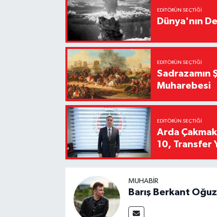
EDITÖRÜN SEÇTIĞI
Dünya'nın De
EDITÖRÜN SEÇTIĞI
Sadrazamın Ş
Muharebesi
EDITÖRÜN SEÇTIĞI
Arda Çakmak't
10, Transfer 
MUHABIR
Barış Berkant Oğuz