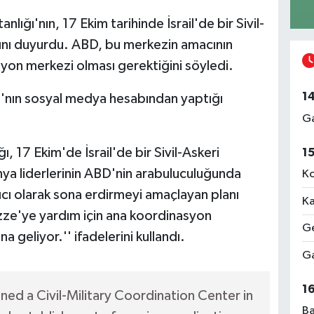
ğı'nın, 17 Ekim tarihinde İsrail'de bir Sivil-
ını duyurdu. ABD, bu merkezin amacının
yon merkezi olması gerektiğini söyledi.
1
nın sosyal medya hesabından yaptığı
Ga
 17 Ekim'de İsrail'de bir Sivil-Askeri
1
ya liderlerinin ABD'nin arabuluculuğunda
Ko
lıcı olarak sona erdirmeyi amaçlayan planı
Ka
ze'ye yardım için ana koordinasyon
Ge
 geliyor.'' ifadelerini kullandı.
Ga
1
d a Civil-Military Coordination Center in
Ba