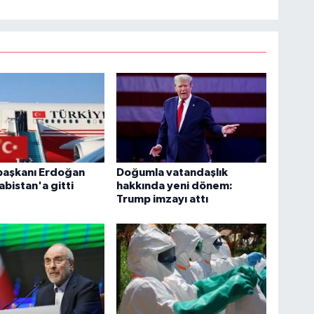
aşkanı Erdoğan
Doğumla vatandaşlık
abistan'a gitti
hakkında yeni dönem:
Trump imzayı attı