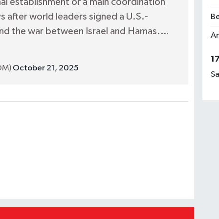
mal establishment of a main coordination
Be
s after world leaders signed a U.S.-
Am
end the war between Israel and Hamas.…
1
Sa
OM)
October 21, 2025