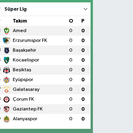
Süper Lig
#
Takım
O
P
1
Amed
0
0
2
Erzurumspor FK
0
0
3
Başakşehir
0
0
4
Kocaelispor
0
0
5
Beşiktaş
0
0
6
Eyüpspor
0
0
7
Galatasaray
0
0
8
Çorum FK
0
0
9
Gaziantep FK
0
0
0
Alanyaspor
0
0