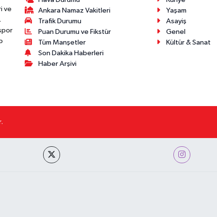
Hava Durumu
Künye
i ve
Ankara Namaz Vakitleri
Yaşam
.
Trafik Durumu
Asayiş
 spor
Puan Durumu ve Fikstür
Genel
p
Tüm Manşetler
Kültür & Sanat
Son Dakika Haberleri
Haber Arşivi
.