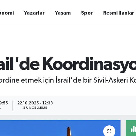
onomi
Yazarlar
Yaşam
Spor
Resmi İlanlar
ail'de Koordinasy
dine etmek için İsrail'de bir Sivil-Askeri 
9:55
22.10.2025 - 12:33
A
GÜNCELLEME