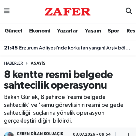
Nöbetçi Eczaneler
Güncel
Ekonomi
Yazarlar
Yaşam
Spor
Res
Hava Durumu
21:45
Erzurum Adliyesi’nde korkutan yangın! Arşiv bölümünü duman kapladı
Ankara Namaz Vakitleri
HABERLER
ASAYIŞ
Trafik Durumu
8 kentte resmi belgede
sahtecilik operasyonu
Süper Lig Puan Durumu ve Fikstür
Bakan Gürlek, 8 şehirde 'resmi belgede
Tüm Manşetler
sahtecilik' ve 'kamu görevlisinin resmi belgede
sahteciliği' suçlarına yönelik operasyon
Son Dakika Haberleri
gerçekleştirildiğini bildirdi.
Haber Arşivi
CEREN DILAN KOLUAÇIK
03.07.2026 - 09:54
1