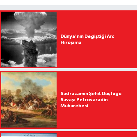
Dünya'nın Değiştiği An:
Hiroşima
Sadrazamın Şehit Düştüğü
Savaş: Petrovaradin
Muharebesi