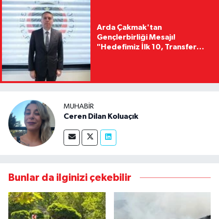
Arda Çakmak'tan
Gençlerbirliği Mesajı!
"Hedefimiz İlk 10, Transfer
Yasağını Kısa Sürede
Kaldıracağız"
MUHABIR
Ceren Dilan Koluaçık
Bunlar da ilginizi çekebilir