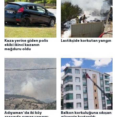
Kaza yerine giden polis
Lastikçide korkutan yangın
ekibi ikinci kazanın
mağduru oldu
Adıyaman'da iki köy
Balkon korkuluğuna sıkışan