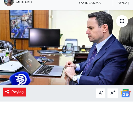
MUHABIR
YAYINLANMA
PAYLAŞI
Paylaş
-
+
A
A