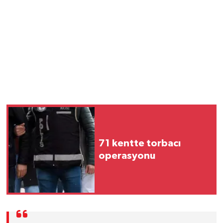
71 kentte torbacı
operasyonu